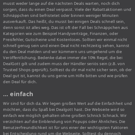
musst weder lange auf die nächsten Deals warten, noch dich
sorgen, dass du einen Deal verpasst. Viele der Rabattaktionen und
Schnäppchen sind befristetet oder binnen weniger Minuten
ausverkauft. Das heißt, du musst bei einigen Deals schnell sein,
denn sonst ist alles weg. Das ist oft der Fall bei Schnäppchen aus
Kategorien wie zum Beispiel Handyverträge, Finanzen, oder
Preisfehler, Gutscheine und Kostenloses. Sollten wir einmal nicht
schnell genug sein und einen Deal nicht rechtzeitig sehen, kannst
du den Deal melden und wir kümmern uns umgehend um die
Veröffentlichung. Bedenke dabei immer die 10% Regel, die bei
DealGott gilt und zudem muss der Händler seriös sein (z.B. von
Trusted Shops geprüft). Solltest du dir mal nicht sicher sein, ob der
Deal gut ist, kannst du uns gerne um Hilfe bitten und wie prüfen
den Deal für dich.
… einfach
Wir sind für dich da. Wir legen großen Wert auf die Einfachheit und
möchten, dass du Spaß bei Dealgott hast. Die Webseite wird so
einfach wie möglich gehalten ohne großen Schnick Schnack. Wir
verzichten auf die Einblendung von Popups oder Ähnliches. Die
Benutzerfreundlichkeit ist für uns einer der wichtigsten Faktoren
bei Entscheidung rund um die Webseite. Solltest du dennoch