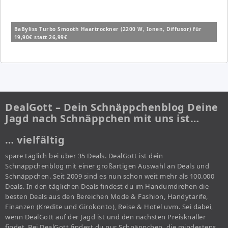
BaByliss Turbo Smooth Haartrockner (2200 W, Ionen, Diffusor) für
19,90€ statt 26,99€
DealGott – Dein Schnäppchenblog Deine
Jagd nach Schnäppchen mit uns ist…
… vielfältig
spare täglich bei über 35 Deals. DealGott ist dein
Schnäppchenblog mit einer großartigen Auswahl an Deals und
Schnäppchen. Seit 2009 sind es nun schon weit mehr als 100.000
Deals. In den täglichen Deals findest du im Handumdrehen die
besten Deals aus den Bereichen Mode & Fashion, Handytarife,
Finanzen (Kredite und Girokonto), Reise & Hotel uvm. Sei dabei,
wenn DealGott auf der Jagd ist und den nächsten Preisknaller
findet. Bei DealGott findest du nur Schnäppchen, die mindestens