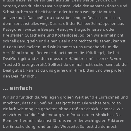
musst weder lange auf die nächsten Deals warten, noch dich
sorgen, dass du einen Deal verpasst. Viele der Rabattaktionen und
Schnäppchen sind befristetet oder binnen weniger Minuten
ausverkauft. Das heißt, du musst bei einigen Deals schnell sein,
denn sonst ist alles weg. Das ist oft der Fall bei Schnäppchen aus
Kategorien wie zum Beispiel Handyverträge, Finanzen, oder
Preisfehler, Gutscheine und Kostenloses. Sollten wir einmal nicht
schnell genug sein und einen Deal nicht rechtzeitig sehen, kannst
du den Deal melden und wir kümmern uns umgehend um die
Veröffentlichung. Bedenke dabei immer die 10% Regel, die bei
DealGott gilt und zudem muss der Händler seriös sein (z.B. von
Trusted Shops geprüft). Solltest du dir mal nicht sicher sein, ob der
Deal gut ist, kannst du uns gerne um Hilfe bitten und wie prüfen
den Deal für dich.
… einfach
Wir sind für dich da. Wir legen großen Wert auf die Einfachheit und
möchten, dass du Spaß bei Dealgott hast. Die Webseite wird so
einfach wie möglich gehalten ohne großen Schnick Schnack. Wir
verzichten auf die Einblendung von Popups oder Ähnliches. Die
Benutzerfreundlichkeit ist für uns einer der wichtigsten Faktoren
bei Entscheidung rund um die Webseite. Solltest du dennoch