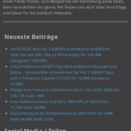
einen Fehler finden, zum Beispiel bei der Darstellung eines Deals,
dann kontaktiere uns gerne. Wir freuen uns auch über Vorschläge
und Ideen für die DealGott Webseite.
Neueste Beiträge
Teufel REAL Blue NC 3 Kabellose Bluetooth-Kopfhörer
Over-Ear mit ANC (Bis zu 59 Stunden) für 149,99€
(Vergleich: 199,99€)
LEGO Pokémon SMART Play: Beerenfete mit Bisasam und
Bidiza – kompatibles interaktives Set mit 2 SMART Tags
und 2 Pokémon Figuren (72155) für 14,99€ (Vergleich:
19,99€)
Philips Hue Festavia Lichterkette (20 m, 250 LEDs, RGB) für
136,17€ statt 149€
Acer kabellose Maus (2,4 GHz, 1600 DPI, 6 Tasten) für
11,19€ statt 18,99€
Gutscheinbuch.de Schlemmerblock 2026/2027 ab 9,99€
statt 44,90€ dank Code
Social Media / Teilen