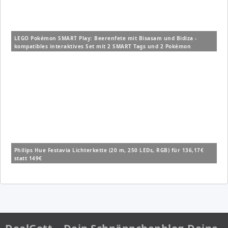
LEGO Pokémon SMART Play: Beerenfete mit Bisasam und Bidiza -
kompatibles interaktives Set mit 2 SMART Tags und 2 Pokémon
Figuren (72155) für 14,99€ (Vergleich: 19,99€)
Philips Hue Festavia Lichterkette (20 m, 250 LEDs, RGB) für 136,17€
statt 149€