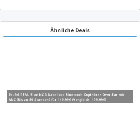
Ähnliche Deals
Teufel REAL Blue NC 3 Kabellose Bluetooth-Kopfhörer Over-Ear mit
ANC (Bis zu 59 Stunden) für 149,99€ (Vergleich: 199,99€)