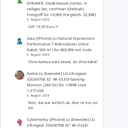
DYNAMIC Steakmesser Jumbo, 4-
teiliges Set, rostfreier Edelstahl,
Holzgriff für 10,00€ (Vergleich: 22,99€)
6. August 2026
UVP 19,99 Euro !!!
iDau [iPhone]
zu
Natural Expressions
Performance 7 Mähroboter (ohne
Kabel, 500 m²) für 669,99€ mit Code
5. August 2026
Ohne Kamera wäre besser, als ohne Kabel!
Andre
zu
[beendet] LG Ultragear
32GX870B 32″ 4K-OLED-Gaming-
Monitor (240 Hz) für 1.099€ statt
1.277,02€
5. August 2026
Nein, das war wirklich da. Aber ist nun vor
bei
Cyberherby [iPhone]
zu
[beendet] LG
Ultragear 32GX870B 32″ 4K-OLED-