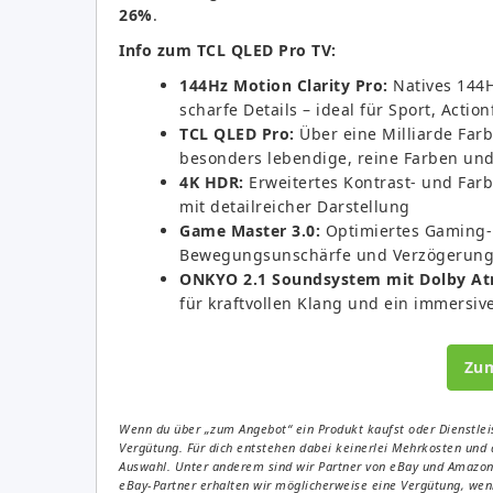
26%
.
Info zum TCL QLED Pro TV:
144Hz Motion Clarity Pro:
Natives 144H
scharfe Details – ideal für Sport, Acti
TCL QLED Pro:
Über eine Milliarde Far
besonders lebendige, reine Farben und
4K HDR:
Erweitertes Kontrast- und Farb
mit detailreicher Darstellung
Game Master 3.0:
Optimiertes Gaming-
Bewegungsunschärfe und Verzögerun
ONKYO 2.1 Soundsystem mit Dolby At
für kraftvollen Klang und ein immersiv
Zu
Wenn du über „zum Angebot“ ein Produkt kaufst oder Dienstleis
Vergütung. Für dich entstehen dabei keinerlei Mehrkosten und 
Auswahl. Unter anderem sind wir Partner von eBay und Amazon. 
eBay-Partner erhalten wir möglicherweise eine Vergütung, wenn