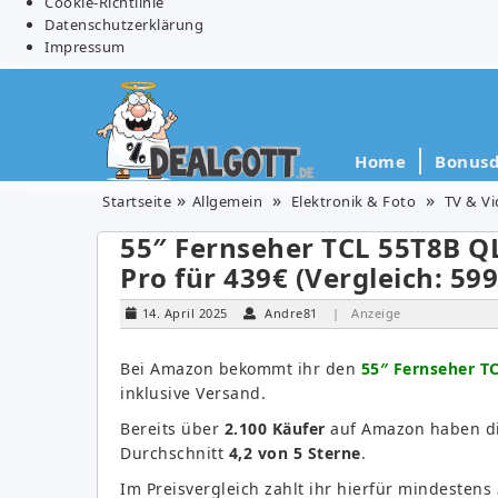
Cookie-Richtlinie
Datenschutzerklärung
Impressum
Home
Bonusd
Startseite
Allgemein
Elektronik & Foto
TV & V
55″ Fernseher TCL 55T8B Q
Pro für 439€ (Vergleich: 599
14. April 2025
Andre81
| Anzeige
Bei Amazon bekommt ihr den
55″ Fernseher T
inklusive Versand.
Bereits über
2.100
Käufer
auf Amazon haben die
Durchschnitt
4,2 von 5 Sterne
.
Im Preisvergleich zahlt ihr hierfür mindestens