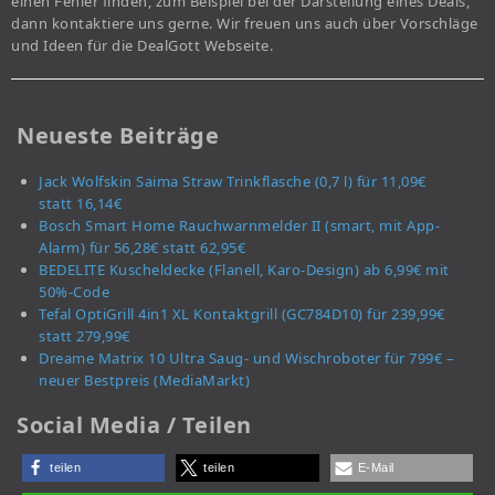
einen Fehler finden, zum Beispiel bei der Darstellung eines Deals,
dann kontaktiere uns gerne. Wir freuen uns auch über Vorschläge
und Ideen für die DealGott Webseite.
Neueste Beiträge
Jack Wolfskin Saima Straw Trinkflasche (0,7 l) für 11,09€
statt 16,14€
Bosch Smart Home Rauchwarnmelder II (smart, mit App-
Alarm) für 56,28€ statt 62,95€
BEDELITE Kuscheldecke (Flanell, Karo-Design) ab 6,99€ mit
50%-Code
Tefal OptiGrill 4in1 XL Kontaktgrill (GC784D10) für 239,99€
statt 279,99€
Dreame Matrix 10 Ultra Saug- und Wischroboter für 799€ –
neuer Bestpreis (MediaMarkt)
Social Media / Teilen
teilen
teilen
E-Mail