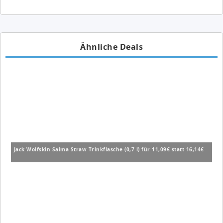
Ähnliche Deals
Jack Wolfskin Saima Straw Trinkflasche (0,7 l) für 11,09€ statt 16,14€