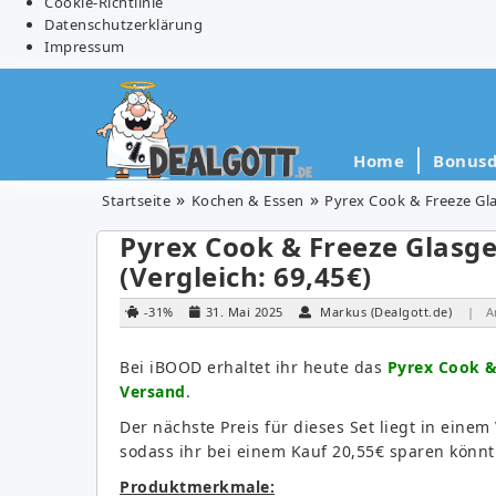
Cookie-Richtlinie
Datenschutzerklärung
Impressum
Home
Bonusd
Startseite
Kochen & Essen
Pyrex Cook & Freeze Glas
Pyrex Cook & Freeze Glasgef
(Vergleich: 69,45€)
-31%
31. Mai 2025
Markus (Dealgott.de)
| A
Bei iBOOD erhaltet ihr heute das
Pyrex Cook & 
Versand
.
Der nächste Preis für dieses Set liegt in eine
sodass ihr bei einem Kauf 20,55€ sparen könnt
Produktmerkmale: