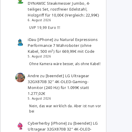
DYNAMIC Steakmesser Jumbo, 4-
teiliges Set, rostfreier Edelstahl,
Holzgriff für 10,00€ (Vergleich: 22,99€)
6. August 2026
UVP 19,99 Euro !!!
iDau [iPhone]
zu
Natural Expressions
Performance 7 Mähroboter (ohne
Kabel, 500 m²) für 669,99€ mit Code
5. August 2026
Ohne Kamera wäre besser, als ohne Kabel!
Andre
zu
[beendet] LG Ultragear
32GX870B 32″ 4K-OLED-Gaming-
Monitor (240 Hz) für 1.099€ statt
1.277,02€
5. August 2026
Nein, das war wirklich da. Aber ist nun vor
bei
Cyberherby [iPhone]
zu
[beendet] LG
Ultragear 32GX870B 32″ 4K-OLED-