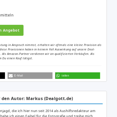
mitteln
m Angebot
tung in Anspruch nimmst, erhalten wir oftmals eine kleine Provision als
diese Provisionen haben in keinem Fall Auswirkung auf unsere Deal-
Als Amazon-Partner verdienen wir an qualifizierten Verkäufen. Als
 Du einen Kauf tätigst.
E-Mail
teilen
 den Autor: Markus (Dealgott.de)
agd, die ich hier nun seit 2014 als Aushilfsredakteur am
abe ich einen Faibel für die Fotografie und treibe mich