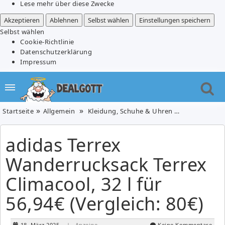
Lese mehr über diese Zwecke
Akzeptieren
Ablehnen
Selbst wählen
Einstellungen speichern
Selbst wählen
Cookie-Richtlinie
Datenschutzerklärung
Impressum
Startseite
Allgemein
Kleidung, Schuhe & Uhren
Sport & Frei
adidas Terrex
Wanderrucksack Terrex
Climacool, 32 l für
56,94€ (Vergleich: 80€)
18. März 2025
| Anzeige
Keine Kommentare