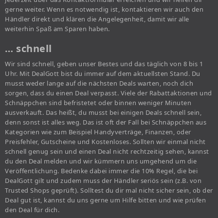
gerne weiter. Wenn es notwendig ist, kontaktieren wir auch den
Händler direkt und klären die Angelegenheit, damit wir alle
weiterhin Spaß am Sparen haben.
… schnell
Wir sind schnell, geben unser Bestes und das täglich von 8 bis 1
Uhr. Mit DealGott bist du immer auf dem aktuellsten Stand. Du
musst weder lange auf die nächsten Deals warten, noch dich
sorgen, dass du einen Deal verpasst. Viele der Rabattaktionen und
Schnäppchen sind befristetet oder binnen weniger Minuten
ausverkauft. Das heißt, du musst bei einigen Deals schnell sein,
denn sonst ist alles weg. Das ist oft der Fall bei Schnäppchen aus
Kategorien wie zum Beispiel Handyverträge, Finanzen, oder
Preisfehler, Gutscheine und Kostenloses. Sollten wir einmal nicht
schnell genug sein und einen Deal nicht rechtzeitig sehen, kannst
du den Deal melden und wir kümmern uns umgehend um die
Veröffentlichung. Bedenke dabei immer die 10% Regel, die bei
DealGott gilt und zudem muss der Händler seriös sein (z.B. von
Trusted Shops geprüft). Solltest du dir mal nicht sicher sein, ob der
Deal gut ist, kannst du uns gerne um Hilfe bitten und wie prüfen
den Deal für dich.