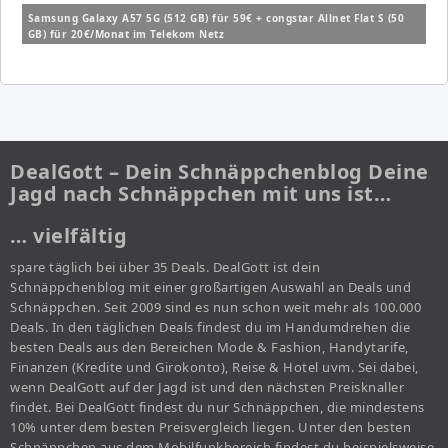
Samsung Galaxy A57 5G (512 GB) für 59€ + congstar Allnet Flat S (50
GB) für 20€/Monat im Telekom Netz
DealGott – Dein Schnäppchenblog Deine
Jagd nach Schnäppchen mit uns ist…
… vielfältig
spare täglich bei über 35 Deals. DealGott ist dein
Schnäppchenblog mit einer großartigen Auswahl an Deals und
Schnäppchen. Seit 2009 sind es nun schon weit mehr als 100.000
Deals. In den täglichen Deals findest du im Handumdrehen die
besten Deals aus den Bereichen Mode & Fashion, Handytarife,
Finanzen (Kredite und Girokonto), Reise & Hotel uvm. Sei dabei,
wenn DealGott auf der Jagd ist und den nächsten Preisknaller
findet. Bei DealGott findest du nur Schnäppchen, die mindestens
10% unter dem besten Preisvergleich liegen. Unter den besten
Schnäppchen aus dem Mobilfunkbereich findest du beispielsweise