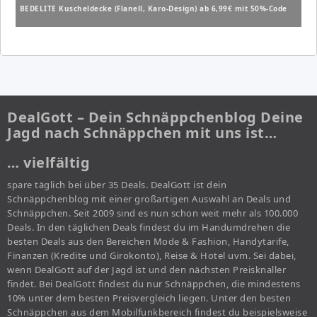
BEDELITE Kuscheldecke (Flanell, Karo-Design) ab 6,99€ mit 50%-Code
DealGott – Dein Schnäppchenblog Deine
Jagd nach Schnäppchen mit uns ist…
… vielfältig
spare täglich bei über 35 Deals. DealGott ist dein
Schnäppchenblog mit einer großartigen Auswahl an Deals und
Schnäppchen. Seit 2009 sind es nun schon weit mehr als 100.000
Deals. In den täglichen Deals findest du im Handumdrehen die
besten Deals aus den Bereichen Mode & Fashion, Handytarife,
Finanzen (Kredite und Girokonto), Reise & Hotel uvm. Sei dabei,
wenn DealGott auf der Jagd ist und den nächsten Preisknaller
findet. Bei DealGott findest du nur Schnäppchen, die mindestens
10% unter dem besten Preisvergleich liegen. Unter den besten
Schnäppchen aus dem Mobilfunkbereich findest du beispielsweise