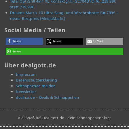
Tefal OptiGrill 4in1 XL Kontaktgrill (GC784D10) für 239,99€
statt 279,99€
Dreame Matrix 10 Ultra Saug- und Wischroboter für 799€ –
neuer Bestpreis (MediaMarkt)
Social Media / Teilen
teilen
teilen
E-Mail
teilen
Über dealgott.de
Impressum
Datenschutzerklärung
Schnäppchen melden
Newsletter
dealhai.de – Deals & Schnäppchen
Viel Spaß bei Dealgott.de - dein Schnäppchenblog!