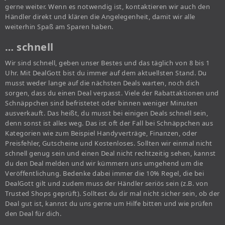
gerne weiter. Wenn es notwendig ist, kontaktieren wir auch den
Händler direkt und klären die Angelegenheit, damit wir alle
weiterhin Spaß am Sparen haben.
… schnell
Wir sind schnell, geben unser Bestes und das täglich von 8 bis 1
Uhr. Mit DealGott bist du immer auf dem aktuellsten Stand. Du
musst weder lange auf die nächsten Deals warten, noch dich
sorgen, dass du einen Deal verpasst. Viele der Rabattaktionen und
Schnäppchen sind befristetet oder binnen weniger Minuten
ausverkauft. Das heißt, du musst bei einigen Deals schnell sein,
denn sonst ist alles weg. Das ist oft der Fall bei Schnäppchen aus
Kategorien wie zum Beispiel Handyverträge, Finanzen, oder
Preisfehler, Gutscheine und Kostenloses. Sollten wir einmal nicht
schnell genug sein und einen Deal nicht rechtzeitig sehen, kannst
du den Deal melden und wir kümmern uns umgehend um die
Veröffentlichung. Bedenke dabei immer die 10% Regel, die bei
DealGott gilt und zudem muss der Händler seriös sein (z.B. von
Trusted Shops geprüft). Solltest du dir mal nicht sicher sein, ob der
Deal gut ist, kannst du uns gerne um Hilfe bitten und wie prüfen
den Deal für dich.