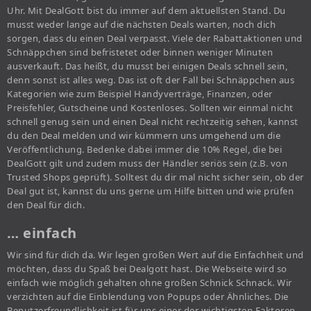
Uhr. Mit DealGott bist du immer auf dem aktuellsten Stand. Du
musst weder lange auf die nächsten Deals warten, noch dich
sorgen, dass du einen Deal verpasst. Viele der Rabattaktionen und
Schnäppchen sind befristetet oder binnen weniger Minuten
ausverkauft. Das heißt, du musst bei einigen Deals schnell sein,
denn sonst ist alles weg. Das ist oft der Fall bei Schnäppchen aus
Kategorien wie zum Beispiel Handyverträge, Finanzen, oder
Preisfehler, Gutscheine und Kostenloses. Sollten wir einmal nicht
schnell genug sein und einen Deal nicht rechtzeitig sehen, kannst
du den Deal melden und wir kümmern uns umgehend um die
Veröffentlichung. Bedenke dabei immer die 10% Regel, die bei
DealGott gilt und zudem muss der Händler seriös sein (z.B. von
Trusted Shops geprüft). Solltest du dir mal nicht sicher sein, ob der
Deal gut ist, kannst du uns gerne um Hilfe bitten und wie prüfen
den Deal für dich.
… einfach
Wir sind für dich da. Wir legen großen Wert auf die Einfachheit und
möchten, dass du Spaß bei Dealgott hast. Die Webseite wird so
einfach wie möglich gehalten ohne großen Schnick Schnack. Wir
verzichten auf die Einblendung von Popups oder Ähnliches. Die
Benutzerfreundlichkeit ist für uns einer der wichtigsten Faktoren