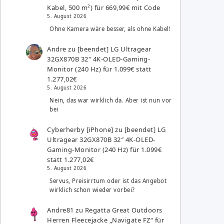
Kabel, 500 m²) für 669,99€ mit Code
5. August 2026
Ohne Kamera wäre besser, als ohne Kabel!
Andre
zu
[beendet] LG Ultragear
32GX870B 32″ 4K-OLED-Gaming-
Monitor (240 Hz) für 1.099€ statt
1.277,02€
5. August 2026
Nein, das war wirklich da. Aber ist nun vor
bei
Cyberherby [iPhone]
zu
[beendet] LG
Ultragear 32GX870B 32″ 4K-OLED-
Gaming-Monitor (240 Hz) für 1.099€
statt 1.277,02€
5. August 2026
Servus, Preisirrtum oder ist das Angebot
wirklich schon wieder vorbei?
Andre81
zu
Regatta Great Outdoors
Herren Fleecejacke „Navigate FZ“ für