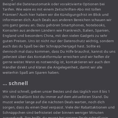
Beispiel die Datenautomatik oder voraktivierte Optionen bei
Tarifen. Wie wäre es mit einem Zeitschriften-Abo mit tollen
Prämien? Auch hier haben wir die Kündigungsfrist im Blick und
informieren dich. Auch Deals aus anderen Bereichen schauen wir
uns ganz genau an. Dazu gehören Smartphones, Notebooks,
Konsolen aus anderen Ländern wie Frankreich, Italien, Spanien,
England und besonders China, mit den vielen Gadgets zu sehr
guten Preisen. Uns ist nicht nur der Datenschutz wichtig, sondern
auch das du Spaß bei der Schnäppchenjagd hast. Sollte es
dennoch mal dazu kommen, dass Du Hilfe brauchst, kannst du uns
jederzeit über das Kontaktformular erreichen und wir helfen dir
gerne weiter. Wenn es notwendig ist, kontaktieren wir auch den
Händler direkt und klären die Angelegenheit, damit wir alle
weiterhin Spaß am Sparen haben.
… schnell
Wir sind schnell, geben unser Bestes und das täglich von 8 bis 1
Uhr. Mit DealGott bist du immer auf dem aktuellsten Stand. Du
musst weder lange auf die nächsten Deals warten, noch dich
sorgen, dass du einen Deal verpasst. Viele der Rabattaktionen und
Schnäppchen sind befristetet oder binnen weniger Minuten
ausverkauft. Das heißt, du musst bei einigen Deals schnell sein,