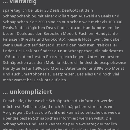
… vielfältig
spare täglich bei über 35 Deals. DealGott ist dein
Schnäppchenblog mit einer großartigen Auswahl an Deals und
Schnäppchen. Seit 2009 sind es nun schon weit mehr als 100.000
Deals. In den täglichen Deals findest du im Handumdrehen die
besten Deals aus den Bereichen Mode & Fashion, Handytarife,
Finanzen (Kredite und Girokonto), Reise & Hotel uvm. Sei dabei,
wenn DealGott auf der Jagd ist und den nächsten Preisknaller
findet. Bei DealGott findest du nur Schnäppchen, die mindestens
10% unter dem besten Preisvergleich liegen. Unter den besten
Schnäppchen aus dem Mobilfunkbereich findest du beispielsweise
Handytarife für 1,99€ pro Monat, Datentarife für 3,99€ pro Monat
und auch Smartphones zu Bestpreisen. Das alles und noch viel
mehr wartet bei DealGott auf dich.
… unkompliziert
Entscheide, über welche Schnäppchen du informiert werden
möchtest. Selbst die Jagd nach Schnäppchen ist mit uns ein
Vergnügen. Du hast die Wahl und kannst so entscheide, wie du
über die besten Schnäppchen informiert werden willst. Die
Schnäppchen und Deals kannst du per Newsletter, der täglich
einmal verschickt wird oder über die DealGott App für Android