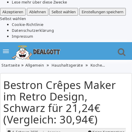
Lese mehr über diese Zwecke
Akzeptieren
Ablehnen
Selbst wählen
Einstellungen speichern
Selbst wählen
Cookie-Richtlinie
Datenschutzerklärung
Impressum
Startseite
Allgemein
Haushaltsgeräte
Kochen & Essen
K
Bestron Crêpes Maker
im Retro Design,
Schwarz für 21,24€
(Vergleich: 30,94€)
4. Februar 2025
| Anzeige
Keine Kommentare