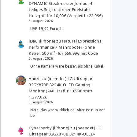
DYNAMIC Steakmesser Jumbo, 4-
teiliges Set, rostfreier Edelstahl,
Holzgriff für 10,00€ (Vergleich: 22,99€)
6. August 2026
UVP 19,99 Euro !!!
iDau [iPhone]
zu
Natural Expressions
Performance 7 Mähroboter (ohne
Kabel, 500 m²) für 669,99€ mit Code
5. August 2026
Ohne Kamera wäre besser, als ohne Kabel!
Andre
zu
[beendet] LG Ultragear
32GX870B 32″ 4K-OLED-Gaming-
Monitor (240 Hz) für 1.099€ statt
1.277,02€
5. August 2026
Nein, das war wirklich da. Aber ist nun vor
bei
Cyberherby [iPhone]
zu
[beendet] LG
Ultragear 32GX870B 32″ 4K-OLED-