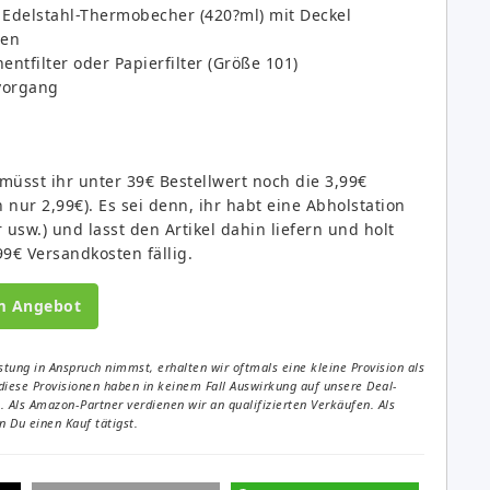
. Edelstahl-Thermobecher (420?ml) mit Deckel
ten
ntfilter oder Papierfilter (Größe 101)
vorgang
üsst ihr unter 39€ Bestellwert noch die 3,99€
ur 2,99€). Es sei denn, ihr habt eine Abholstation
sw.) und lasst den Artikel dahin liefern und holt
9€ Versandkosten fällig.
m Angebot
tung in Anspruch nimmst, erhalten wir oftmals eine kleine Provision als
diese Provisionen haben in keinem Fall Auswirkung auf unsere Deal-
Als Amazon-Partner verdienen wir an qualifizierten Verkäufen. Als
 Du einen Kauf tätigst.