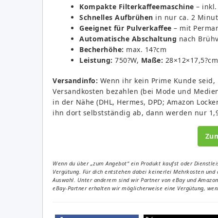
Kompakte Filterkaffeemaschine
– inkl
Schnelles Aufbrühen
in nur ca. 2 Minu
Geeignet für Pulverkaffee
– mit Permane
Automatische Abschaltung
nach Brüh
Becherhöhe:
max. 14?cm
Leistung:
750?W,
Maße:
28×12×17,5?cm
Versandinfo:
Wenn ihr kein Prime Kunde seid, m
Versandkosten bezahlen (bei Mode und Medien n
in der Nähe (DHL, Hermes, DPD; Amazon Locker u
ihn dort selbstständig ab, dann werden nur 1,9
Zu
Wenn du über „zum Angebot“ ein Produkt kaufst oder Dienstleis
Vergütung. Für dich entstehen dabei keinerlei Mehrkosten und 
Auswahl. Unter anderem sind wir Partner von eBay und Amazon. 
eBay-Partner erhalten wir möglicherweise eine Vergütung, wenn