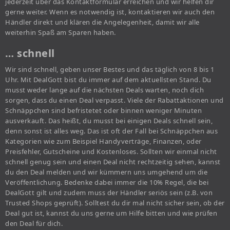
jederzeit über das Kontaktformular erreichen und wir helfen dir
gerne weiter. Wenn es notwendig ist, kontaktieren wir auch den
Händler direkt und klären die Angelegenheit, damit wir alle
weiterhin Spaß am Sparen haben.
… schnell
Wir sind schnell, geben unser Bestes und das täglich von 8 bis 1
Uhr. Mit DealGott bist du immer auf dem aktuellsten Stand. Du
musst weder lange auf die nächsten Deals warten, noch dich
sorgen, dass du einen Deal verpasst. Viele der Rabattaktionen und
Schnäppchen sind befristetet oder binnen weniger Minuten
ausverkauft. Das heißt, du musst bei einigen Deals schnell sein,
denn sonst ist alles weg. Das ist oft der Fall bei Schnäppchen aus
Kategorien wie zum Beispiel Handyverträge, Finanzen, oder
Preisfehler, Gutscheine und Kostenloses. Sollten wir einmal nicht
schnell genug sein und einen Deal nicht rechtzeitig sehen, kannst
du den Deal melden und wir kümmern uns umgehend um die
Veröffentlichung. Bedenke dabei immer die 10% Regel, die bei
DealGott gilt und zudem muss der Händler seriös sein (z.B. von
Trusted Shops geprüft). Solltest du dir mal nicht sicher sein, ob der
Deal gut ist, kannst du uns gerne um Hilfe bitten und wie prüfen
den Deal für dich.