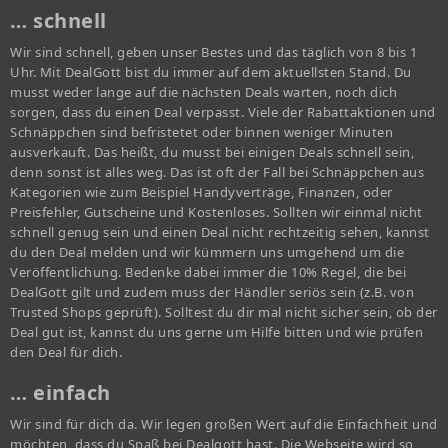
… schnell
Wir sind schnell, geben unser Bestes und das täglich von 8 bis 1
Uhr. Mit DealGott bist du immer auf dem aktuellsten Stand. Du
musst weder lange auf die nächsten Deals warten, noch dich
sorgen, dass du einen Deal verpasst. Viele der Rabattaktionen und
Schnäppchen sind befristetet oder binnen weniger Minuten
ausverkauft. Das heißt, du musst bei einigen Deals schnell sein,
denn sonst ist alles weg. Das ist oft der Fall bei Schnäppchen aus
Kategorien wie zum Beispiel Handyverträge, Finanzen, oder
Preisfehler, Gutscheine und Kostenloses. Sollten wir einmal nicht
schnell genug sein und einen Deal nicht rechtzeitig sehen, kannst
du den Deal melden und wir kümmern uns umgehend um die
Veröffentlichung. Bedenke dabei immer die 10% Regel, die bei
DealGott gilt und zudem muss der Händler seriös sein (z.B. von
Trusted Shops geprüft). Solltest du dir mal nicht sicher sein, ob der
Deal gut ist, kannst du uns gerne um Hilfe bitten und wie prüfen
den Deal für dich.
… einfach
Wir sind für dich da. Wir legen großen Wert auf die Einfachheit und
möchten, dass du Spaß bei Dealgott hast. Die Webseite wird so