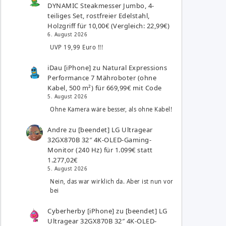
DYNAMIC Steakmesser Jumbo, 4-
teiliges Set, rostfreier Edelstahl,
Holzgriff für 10,00€ (Vergleich: 22,99€)
6. August 2026
UVP 19,99 Euro !!!
iDau [iPhone]
zu
Natural Expressions
Performance 7 Mähroboter (ohne
Kabel, 500 m²) für 669,99€ mit Code
5. August 2026
Ohne Kamera wäre besser, als ohne Kabel!
Andre
zu
[beendet] LG Ultragear
32GX870B 32″ 4K-OLED-Gaming-
Monitor (240 Hz) für 1.099€ statt
1.277,02€
5. August 2026
Nein, das war wirklich da. Aber ist nun vor
bei
Cyberherby [iPhone]
zu
[beendet] LG
Ultragear 32GX870B 32″ 4K-OLED-