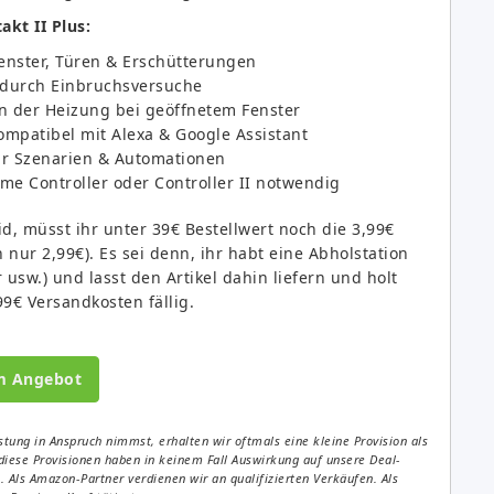
kt II Plus:
enster, Türen & Erschütterungen
 durch Einbruchsversuche
n der Heizung bei geöffnetem Fenster
mpatibel mit Alexa & Google Assistant
ür Szenarien & Automationen
e Controller oder Controller II notwendig
, müsst ihr unter 39€ Bestellwert noch die 3,99€
ur 2,99€). Es sei denn, ihr habt eine Abholstation
sw.) und lasst den Artikel dahin liefern und holt
9€ Versandkosten fällig.
m Angebot
tung in Anspruch nimmst, erhalten wir oftmals eine kleine Provision als
diese Provisionen haben in keinem Fall Auswirkung auf unsere Deal-
Als Amazon-Partner verdienen wir an qualifizierten Verkäufen. Als