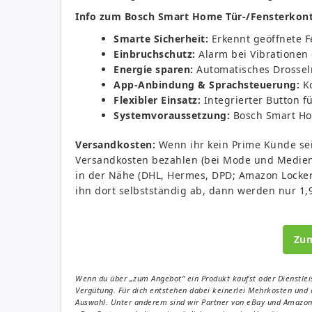
Info zum Bosch Smart Home Tür-/Fensterkonta
Smarte Sicherheit:
Erkennt geöffnete F
Einbruchschutz:
Alarm bei Vibrationen
Energie sparen:
Automatisches Drossel
App-Anbindung & Sprachsteuerung:
Ko
Flexibler Einsatz:
Integrierter Button f
Systemvoraussetzung:
Bosch Smart Hom
Versandkosten:
Wenn ihr kein Prime Kunde seid
Versandkosten bezahlen (bei Mode und Medien n
in der Nähe (DHL, Hermes, DPD; Amazon Locker u
ihn dort selbstständig ab, dann werden nur 1,9
Zu
Wenn du über „zum Angebot“ ein Produkt kaufst oder Dienstleis
Vergütung. Für dich entstehen dabei keinerlei Mehrkosten und 
Auswahl. Unter anderem sind wir Partner von eBay und Amazon. 