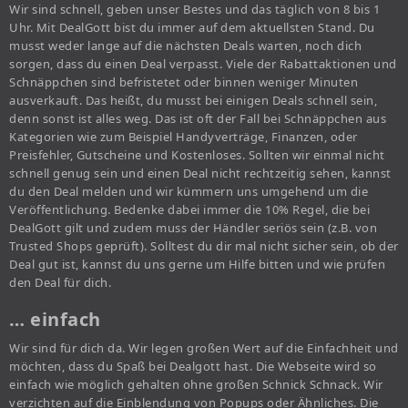
Wir sind schnell, geben unser Bestes und das täglich von 8 bis 1
Uhr. Mit DealGott bist du immer auf dem aktuellsten Stand. Du
musst weder lange auf die nächsten Deals warten, noch dich
sorgen, dass du einen Deal verpasst. Viele der Rabattaktionen und
Schnäppchen sind befristetet oder binnen weniger Minuten
ausverkauft. Das heißt, du musst bei einigen Deals schnell sein,
denn sonst ist alles weg. Das ist oft der Fall bei Schnäppchen aus
Kategorien wie zum Beispiel Handyverträge, Finanzen, oder
Preisfehler, Gutscheine und Kostenloses. Sollten wir einmal nicht
schnell genug sein und einen Deal nicht rechtzeitig sehen, kannst
du den Deal melden und wir kümmern uns umgehend um die
Veröffentlichung. Bedenke dabei immer die 10% Regel, die bei
DealGott gilt und zudem muss der Händler seriös sein (z.B. von
Trusted Shops geprüft). Solltest du dir mal nicht sicher sein, ob der
Deal gut ist, kannst du uns gerne um Hilfe bitten und wie prüfen
den Deal für dich.
… einfach
Wir sind für dich da. Wir legen großen Wert auf die Einfachheit und
möchten, dass du Spaß bei Dealgott hast. Die Webseite wird so
einfach wie möglich gehalten ohne großen Schnick Schnack. Wir
verzichten auf die Einblendung von Popups oder Ähnliches. Die