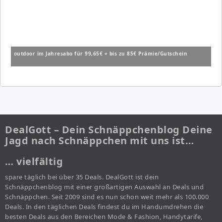
outdoor im Jahresabo für 99,65€ + bis zu 85€ Prämie/Gutschein
DealGott – Dein Schnäppchenblog Deine
Jagd nach Schnäppchen mit uns ist…
… vielfältig
spare täglich bei über 35 Deals. DealGott ist dein
Schnäppchenblog mit einer großartigen Auswahl an Deals und
Schnäppchen. Seit 2009 sind es nun schon weit mehr als 100.000
Deals. In den täglichen Deals findest du im Handumdrehen die
besten Deals aus den Bereichen Mode & Fashion, Handytarife,