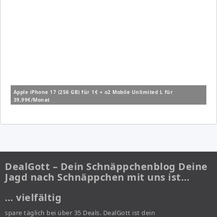
Apple iPhone 17 (256 GB) für 1€ + o2 Mobile Unlimited L für
39,99€/Monat
DealGott – Dein Schnäppchenblog Deine
Jagd nach Schnäppchen mit uns ist…
… vielfältig
spare täglich bei über 35 Deals. DealGott ist dein