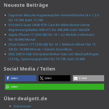
Neueste Beiträge
Sagrotan Wäsche-Hygienespüler Himmelsfrische (4 x 1,5 l)
für 10,76€ statt 17,10€
ECOVACS Goat O600 RTK Care Kit Mähroboter (ohne
Begrenzungskabel, 600 m²) für 498,99€ statt 564,85€
Apple iPhone 17 (256 GB) für 1€ + o2 Mobile Unlimited L
für 39,99€/Monat
[Top] Xiaomi 17T (256 GB) für 1€ + Telekom Allnet Flat 15
GB für 14,99€/Monat + Xiaomi Soundbox
BGS 35814 VDE-Schraubendreher-Satz mit Wechselklingen
(13-tlg., Spannungsprüfer) für 19,79€ statt 25,69€
Social Media / Teilen
teilen
teilen
E-Mail
teilen
Über dealgott.de
Impressum