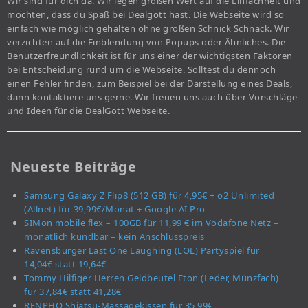
Wir sind für dich da. Wir legen großen Wert auf die Einfachheit und
möchten, dass du Spaß bei Dealgott hast. Die Webseite wird so
einfach wie möglich gehalten ohne großen Schnick Schnack. Wir
verzichten auf die Einblendung von Popups oder Ähnliches. Die
Benutzerfreundlichkeit ist für uns einer der wichtigsten Faktoren
bei Entscheidung rund um die Webseite. Solltest du dennoch
einen Fehler finden, zum Beispiel bei der Darstellung eines Deals,
dann kontaktiere uns gerne. Wir freuen uns auch über Vorschläge
und Ideen für die DealGott Webseite.
Neueste Beiträge
Samsung Galaxy Z Flip8 (512 GB) für 4,95€ + o2 Unlimited
(Allnet) für 39,99€/Monat + Google AI Pro
SIMon mobile flex – 100GB für 11,99 € im Vodafone Netz –
monatlich kündbar – kein Anschlusspreis
Ravensburger Last One Laughing (LOL) Partyspiel für
14,04€ statt 19,64€
Tommy Hilfiger Herren Geldbeutel Eton (Leder, Münzfach)
für 37,84€ statt 41,28€
RENPHO Shiatsu-Massagekissen für 35,99€