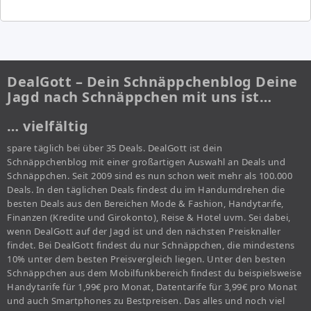
DealGott – Dein Schnäppchenblog Deine
Jagd nach Schnäppchen mit uns ist…
… vielfältig
spare täglich bei über 35 Deals. DealGott ist dein
Schnäppchenblog mit einer großartigen Auswahl an Deals und
Schnäppchen. Seit 2009 sind es nun schon weit mehr als 100.000
Deals. In den täglichen Deals findest du im Handumdrehen die
besten Deals aus den Bereichen Mode & Fashion, Handytarife,
Finanzen (Kredite und Girokonto), Reise & Hotel uvm. Sei dabei,
wenn DealGott auf der Jagd ist und den nächsten Preisknaller
findet. Bei DealGott findest du nur Schnäppchen, die mindestens
10% unter dem besten Preisvergleich liegen. Unter den besten
Schnäppchen aus dem Mobilfunkbereich findest du beispielsweise
Handytarife für 1,99€ pro Monat, Datentarife für 3,99€ pro Monat
und auch Smartphones zu Bestpreisen. Das alles und noch viel