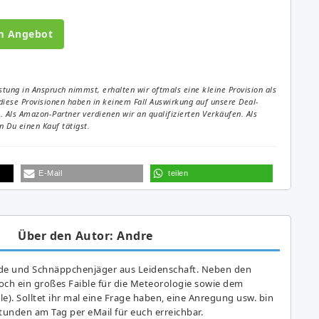
m Angebot
tung in Anspruch nimmst, erhalten wir oftmals eine kleine Provision als
diese Provisionen haben in keinem Fall Auswirkung auf unsere Deal-
Als Amazon-Partner verdienen wir an qualifizierten Verkäufen. Als
 Du einen Kauf tätigst.
E-Mail
teilen
Über den Autor: Andre
de und Schnäppchenjäger aus Leidenschaft. Neben den
ch ein großes Fai­ble für die Meteorologie sowie dem
e). Solltet ihr mal eine Frage haben, eine Anregung usw. bin
tunden am Tag per eMail für euch erreichbar.