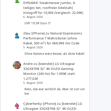
DYNAMIC Steakmesser Jumbo, 4-
teiliges Set, rostfreier Edelstahl,
Holzgriff für 10,00€ (Vergleich: 22,99€)
6. August 2026
UVP 19,99 Euro !!!
iDau [iPhone]
zu
Natural Expressions
Performance 7 Mähroboter (ohne
Kabel, 500 m²) für 669,99€ mit Code
5. August 2026
Ohne Kamera wäre besser, als ohne Kabel!
Andre
zu
[beendet] LG Ultragear
32GX870B 32″ 4K-OLED-Gaming-
Monitor (240 Hz) für 1.099€ statt
1.277,02€
5. August 2026
Nein, das war wirklich da. Aber ist nun vor
bei
Cyberherby [iPhone]
zu
[beendet] LG
Ultragear 32GX870B 32″ 4K-OLED-