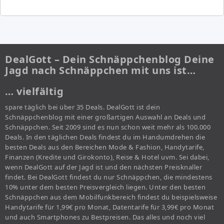
DealGott – Dein Schnäppchenblog Deine
Jagd nach Schnäppchen mit uns ist…
… vielfältig
spare täglich bei über 35 Deals. DealGott ist dein
Schnäppchenblog mit einer großartigen Auswahl an Deals und
Schnäppchen. Seit 2009 sind es nun schon weit mehr als 100.000
Deals. In den täglichen Deals findest du im Handumdrehen die
besten Deals aus den Bereichen Mode & Fashion, Handytarife,
Finanzen (Kredite und Girokonto), Reise & Hotel uvm. Sei dabei,
wenn DealGott auf der Jagd ist und den nächsten Preisknaller
findet. Bei DealGott findest du nur Schnäppchen, die mindestens
10% unter dem besten Preisvergleich liegen. Unter den besten
Schnäppchen aus dem Mobilfunkbereich findest du beispielsweise
Handytarife für 1,99€ pro Monat, Datentarife für 3,99€ pro Monat
und auch Smartphones zu Bestpreisen. Das alles und noch viel