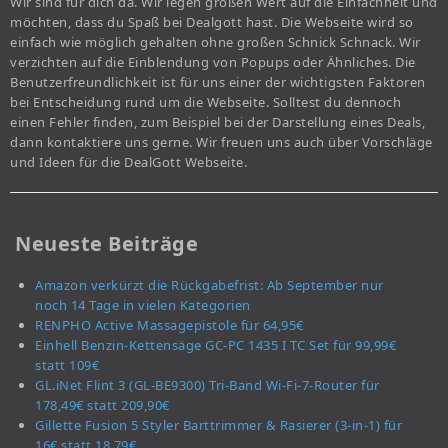
Wir sind für dich da. Wir legen großen Wert auf die Einfachheit und
möchten, dass du Spaß bei Dealgott hast. Die Webseite wird so
einfach wie möglich gehalten ohne großen Schnick Schnack. Wir
verzichten auf die Einblendung von Popups oder Ähnliches. Die
Benutzerfreundlichkeit ist für uns einer der wichtigsten Faktoren
bei Entscheidung rund um die Webseite. Solltest du dennoch
einen Fehler finden, zum Beispiel bei der Darstellung eines Deals,
dann kontaktiere uns gerne. Wir freuen uns auch über Vorschläge
und Ideen für die DealGott Webseite.
Neueste Beiträge
Amazon verkürzt die Rückgabefrist: Ab September nur
noch 14 Tage in vielen Kategorien
RENPHO Active Massagepistole für 64,95€
Einhell Benzin-Kettensäge GC-PC 1435 I TC Set für 99,99€
statt 109€
GL.iNet Flint 3 (GL-BE9300) Tri-Band Wi-Fi-7-Router für
178,49€ statt 209,90€
Gillette Fusion 5 Styler Barttrimmer & Rasierer (3-in-1) für
16€ statt 18,79€