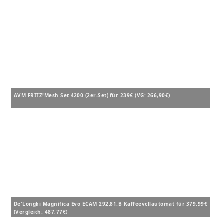
AVM FRITZ!Mesh Set 4200 (2er-Set) für 239€ (VG: 266,90€)
De'Longhi Magnifica Evo ECAM 292.81.B Kaffeevollautomat für 379,99€
(Vergleich: 487,77€)