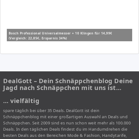
Bosch Professional Universalmesser + 10 Klingen für 14,99€
(Vergleich: 22,85€, Ersparnis 34%)
DealGott – Dein Schnäppchenblog Deine
Jagd nach Schnäppchen mit uns ist…
… vielfältig
spare täglich bei über 35 Deals. DealGott ist dein
Schnäppchenblog mit einer großartigen Auswahl an Deals und
Schnäppchen. Seit 2009 sind es nun schon weit mehr als 100.000
Deals. In den täglichen Deals findest du im Handumdrehen die
besten Deals aus den Bereichen Mode & Fashion, Handytarife,