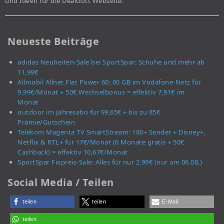
und Ideen für die DealGott Webseite.
Neueste Beiträge
adidas Neuheiten-Sale bei SportSpar: Schuhe und mehr ab
11,99€
Allmobil Allnet Flat Power 60: 60 GB im Vodafone-Netz für
9,99€/Monat + 50€ Wechselbonus = effektiv 7,91€ im
Monat
outdoor im Jahresabo für 99,65€ + bis zu 85€
Prämie/Gutschein
Telekom Magenta TV SmartStream: 180+ Sender + Disney+,
Netflix & RTL+ für 17€/Monat (6 Monate gratis + 50€
Cashback) = effektiv 10,67€/Monat
SportSpar Fixpreis-Sale: Alles für nur 2,99€ (nur am 06.08.)
Social Media / Teilen
teilen
teilen
E-Mail
teilen