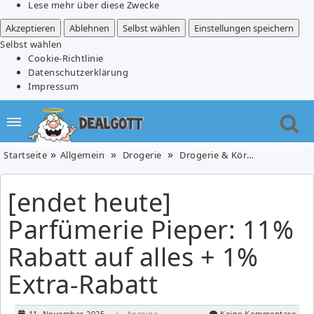
Lese mehr über diese Zwecke
Akzeptieren
Ablehnen
Selbst wählen
Einstellungen speichern
Selbst wählen
Cookie-Richtlinie
Datenschutzerklärung
Impressum
Startseite
Allgemein
Drogerie
Drogerie & Körperpflege
P
[endet heute]
Parfümerie Pieper: 11%
Rabatt auf alles + 1%
Extra-Rabatt
11. November 2025
| Anzeige
Keine Kommentare