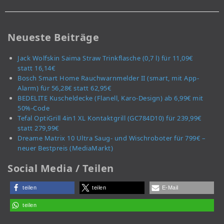
Neueste Beiträge
Jack Wolfskin Saima Straw Trinkflasche (0,7 l) für 11,09€
statt 16,14€
Bosch Smart Home Rauchwarnmelder II (smart, mit App-
Alarm) für 56,28€ statt 62,95€
BEDELITE Kuscheldecke (Flanell, Karo-Design) ab 6,99€ mit
50%-Code
Tefal OptiGrill 4in1 XL Kontaktgrill (GC784D10) für 239,99€
statt 279,99€
Dreame Matrix 10 Ultra Saug- und Wischroboter für 799€ –
neuer Bestpreis (MediaMarkt)
Social Media / Teilen
teilen
teilen
E-Mail
teilen