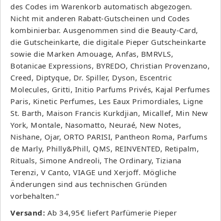
des Codes im Warenkorb automatisch abgezogen.
Nicht mit anderen Rabatt-Gutscheinen und Codes
kombinierbar. Ausgenommen sind die Beauty-Card,
die Gutscheinkarte, die digitale Pieper Gutscheinkarte
sowie die Marken Amouage, Anfas, BMRVLS,
Botanicae Expressions, BYREDO, Christian Provenzano,
Creed, Diptyque, Dr. Spiller, Dyson, Escentric
Molecules, Gritti, Initio Parfums Privés, Kajal Perfumes
Paris, Kinetic Perfumes, Les Eaux Primordiales, Ligne
St. Barth, Maison Francis Kurkdjian, Micallef, Min New
York, Montale, Nasomatto, Neuraé, New Notes,
Nishane, Ojar, ORTO PARISI, Pantheon Roma, Parfums
de Marly, Philly&Phill, QMS, REINVENTED, Retipalm,
Rituals, Simone Andreoli, The Ordinary, Tiziana
Terenzi, V Canto, VIAGE und Xerjoff. Mögliche
Änderungen sind aus technischen Gründen
vorbehalten.“
Versand:
Ab 34,95€ liefert Parfümerie Pieper