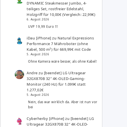
DYNAMIC Steakmesser Jumbo, 4-
teiliges Set, rostfreier Edelstahl,
Holzgriff für 10,00€ (Vergleich: 22,99€)
6. August 2026
UVP 19,99 Euro !!!
iDau [iPhone]
zu
Natural Expressions
Performance 7 Mähroboter (ohne
Kabel, 500 m²) für 669,99€ mit Code
5. August 2026
Ohne Kamera wäre besser, als ohne Kabel!
Andre
zu
[beendet] LG Ultragear
32GX870B 32″ 4K-OLED-Gaming-
Monitor (240 Hz) für 1.099€ statt
1.277,02€
5. August 2026
Nein, das war wirklich da. Aber ist nun vor
bei
Cyberherby [iPhone]
zu
[beendet] LG
Ultragear 32GX870B 32″ 4K-OLED-