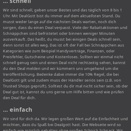
… schnell
Wir sind schnell, geben unser Bestes und das täglich von 8 bis 1
Uhr. Mit DealGott bist du immer auf dem aktuellsten Stand. Du
musst weder lange auf die nächsten Deals warten, noch dich
sorgen, dass du einen Deal verpasst. Viele der Rabattaktionen und
Schnäppchen sind befristetet oder binnen weniger Minuten
ausverkauft. Das heißt, du musst bei einigen Deals schnell sein,
denn sonst ist alles weg. Das ist oft der Fall bei Schnäppchen aus
Kategorien wie zum Beispiel Handyverträge, Finanzen, oder
Preisfehler, Gutscheine und Kostenloses. Sollten wir einmal nicht
schnell genug sein und einen Deal nicht rechtzeitig sehen, kannst
du den Deal melden und wir kümmern uns umgehend um die
Veröffentlichung. Bedenke dabei immer die 10% Regel, die bei
DealGott gilt und zudem muss der Händler seriös sein (z.B. von
Trusted Shops geprüft). Solltest du dir mal nicht sicher sein, ob der
Deal gut ist, kannst du uns gerne um Hilfe bitten und wie prüfen
den Deal für dich.
… einfach
Wir sind für dich da. Wir legen großen Wert auf die Einfachheit und
möchten, dass du Spaß bei Dealgott hast. Die Webseite wird so
einfach wie möglich gehalten ohne großen Schnick Schnack. Wir