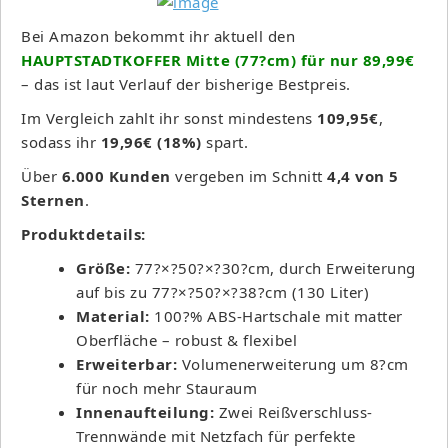
Bei Amazon bekommt ihr aktuell den
HAUPTSTADTKOFFER Mitte (77?cm) für nur 89,99€
– das ist laut Verlauf der bisherige Bestpreis.
Im Vergleich zahlt ihr sonst mindestens
109,95€
,
sodass ihr
19,96€ (18%)
spart.
Über
6.000 Kunden
vergeben im Schnitt
4,4 von 5
Sternen
.
Produktdetails:
Größe:
77?×?50?×?30?cm, durch Erweiterung
auf bis zu 77?×?50?×?38?cm (130 Liter)
Material:
100?% ABS-Hartschale mit matter
Oberfläche – robust & flexibel
Erweiterbar:
Volumenerweiterung um 8?cm
für noch mehr Stauraum
Innenaufteilung:
Zwei Reißverschluss-
Trennwände mit Netzfach für perfekte