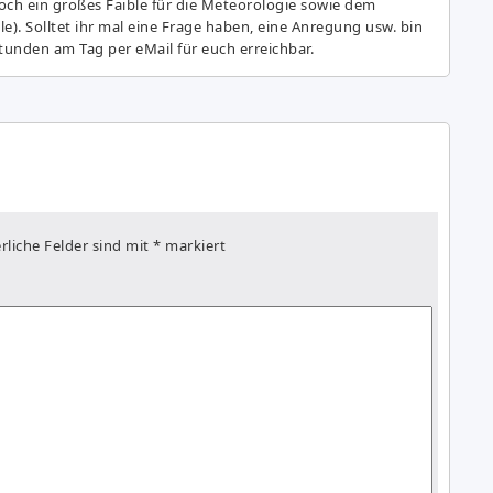
ch ein großes Fai­ble für die Meteorologie sowie dem
e). Solltet ihr mal eine Frage haben, eine Anregung usw. bin
tunden am Tag per eMail für euch erreichbar.
rliche Felder sind mit
*
markiert