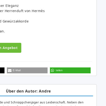
ner Eleganz
er Herrenduft von Hermès
d Gewürzakkorde
an.
m Angebot
E-Mail
teilen
Über den Autor: Andre
de und Schnäppchenjäger aus Leidenschaft. Neben den