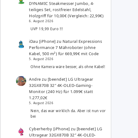
DYNAMIC Steakmesser Jumbo, 4-
teiliges Set, rostfreier Edelstahl,
Holzgriff für 10,00€ (Vergleich: 22,99€)
6. August 2026
UVP 19,99 Euro !!!
iDau [iPhone]
zu
Natural Expressions
Performance 7 Mähroboter (ohne
Kabel, 500 m²) für 669,99€ mit Code
5. August 2026
Ohne Kamera wäre besser, als ohne Kabel!
Andre
zu
[beendet] LG Ultragear
32GX870B 32″ 4K-OLED-Gaming-
Monitor (240 Hz) für 1.099€ statt
1.277,02€
5. August 2026
Nein, das war wirklich da. Aber ist nun vor
bei
Cyberherby [iPhone]
zu
[beendet] LG
Ultragear 32GX870B 32″ 4K-OLED-