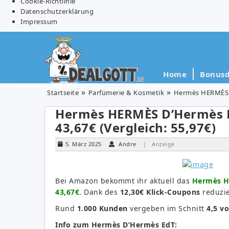
Cookie-Richtlinie
Datenschutzerklärung
Impressum
Home
Bonusd
Startseite
Parfümerie & Kosmetik
Hermès HERMÈS D’
Hermès HERMÈS D’Hermès Ea
43,67€ (Vergleich: 55,97€)
5. März 2025
Andre
| Anzeige
Bei Amazon bekommt ihr aktuell das
Hermès HE
43,67€
. Dank des
12,30€ Klick-Coupons
reduzie
Rund
1.000 Kunden
vergeben im Schnitt
4,5 v
Info zum Hermès D’Hermès EdT: