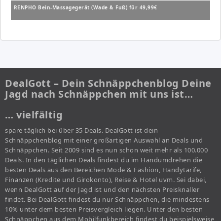
RENPHO Bein-Massagegerät (Wade & Fuß) für 49,99€
DealGott – Dein Schnäppchenblog Deine
Jagd nach Schnäppchen mit uns ist…
… vielfältig
spare täglich bei über 35 Deals. DealGott ist dein
Schnäppchenblog mit einer großartigen Auswahl an Deals und
Schnäppchen. Seit 2009 sind es nun schon weit mehr als 100.000
Deals. In den täglichen Deals findest du im Handumdrehen die
besten Deals aus den Bereichen Mode & Fashion, Handytarife,
Finanzen (Kredite und Girokonto), Reise & Hotel uvm. Sei dabei,
wenn DealGott auf der Jagd ist und den nächsten Preisknaller
findet. Bei DealGott findest du nur Schnäppchen, die mindestens
10% unter dem besten Preisvergleich liegen. Unter den besten
Schnäppchen aus dem Mobilfunkbereich findest du beispielsweise