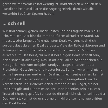
gerne weiter. Wenn es notwendig ist, kontaktieren wir auch den
Händler direkt und klären die Angelegenheit, damit wir alle
weiterhin Spaß am Sparen haben.
… schnell
Wir sind schnell, geben unser Bestes und das täglich von 8 bis 1
Uhr. Mit DealGott bist du immer auf dem aktuellsten Stand. Du
musst weder lange auf die nächsten Deals warten, noch dich
sorgen, dass du einen Deal verpasst. Viele der Rabattaktionen und
Schnäppchen sind befristetet oder binnen weniger Minuten
ausverkauft. Das heißt, du musst bei einigen Deals schnell sein,
denn sonst ist alles weg. Das ist oft der Fall bei Schnäppchen aus
Kategorien wie zum Beispiel Handyverträge, Finanzen, oder
Preisfehler, Gutscheine und Kostenloses. Sollten wir einmal nicht
schnell genug sein und einen Deal nicht rechtzeitig sehen, kannst
du den Deal melden und wir kümmern uns umgehend um die
Veröffentlichung. Bedenke dabei immer die 10% Regel, die bei
DealGott gilt und zudem muss der Händler seriös sein (z.B. von
Trusted Shops geprüft). Solltest du dir mal nicht sicher sein, ob der
Deal gut ist, kannst du uns gerne um Hilfe bitten und wie prüfen
den Deal für dich.