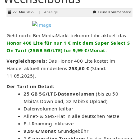
22. Mai 2025
| Anzeige
Keine Kommentare
Geht noch: Bei MediaMarkt bekommt ihr aktuell das
Honor 400 Lite für nur 1 € mit dem Super Select S
On Tarif (25GB 5G/LTE) für 9,99 €/Monat
.
Vergleichspreis:
Das Honor 400 Lite kostet im
Handel aktuell mindestens
253,60 €
(Stand:
11.05.2025).
Der Tarif im Detail:
25 GB 5G/LTE-Datenvolumen
(bis zu 50
Mbit/s Download, 32 Mbit/s Upload)
Datenvolumen teilbar
Allnet- & SMS-Flat in alle deutschen Netze
EU-Roaming inklusive
9,99 €/Monat
Grundgebühr
1 € einmalige Zuzahlung
für das Smartphone