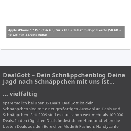
Apple iPhone 17 Pro (256 GB) für 249€ + Telekom-Doppelkarte (50 GB +
10 GB) für 44,94€/Monat
DealGott – Dein Schnäppchenblog Deine
Jagd nach Schnäppchen mit uns ist…
… vielfältig
spare täglich bei über 35 Deals. DealGott ist dein
Schnäppchenblog mit einer großartigen Auswahl an Deals und
Schnäppchen. Seit 2009 sind es nun schon weit mehr als 100.000
Deals. In den täglichen Deals findest du im Handumdrehen die
besten Deals aus den Bereichen Mode & Fashion, Handytarife,