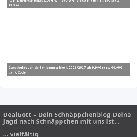
Acer kabellose Maus (2,4 GHz, 1600 DPI, 6 Tasten) für 11,19€ statt
18,99€
Gutscheinbuch.de Schlemmerblock 2026/2027 ab 9,99€ statt 44,90€
dank Code
DealGott – Dein Schnäppchenblog Deine
Jagd nach Schnäppchen mit uns ist…
… vielfältig