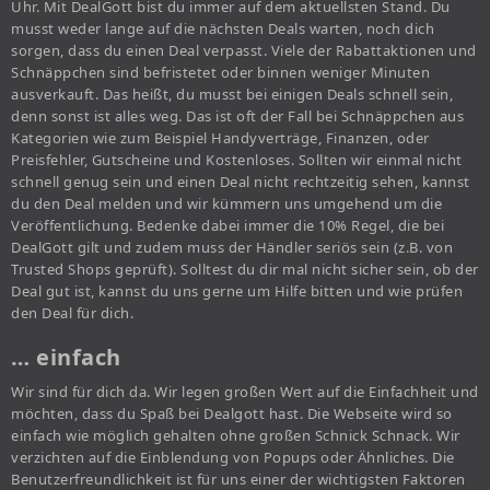
Uhr. Mit DealGott bist du immer auf dem aktuellsten Stand. Du
musst weder lange auf die nächsten Deals warten, noch dich
sorgen, dass du einen Deal verpasst. Viele der Rabattaktionen und
Schnäppchen sind befristetet oder binnen weniger Minuten
ausverkauft. Das heißt, du musst bei einigen Deals schnell sein,
denn sonst ist alles weg. Das ist oft der Fall bei Schnäppchen aus
Kategorien wie zum Beispiel Handyverträge, Finanzen, oder
Preisfehler, Gutscheine und Kostenloses. Sollten wir einmal nicht
schnell genug sein und einen Deal nicht rechtzeitig sehen, kannst
du den Deal melden und wir kümmern uns umgehend um die
Veröffentlichung. Bedenke dabei immer die 10% Regel, die bei
DealGott gilt und zudem muss der Händler seriös sein (z.B. von
Trusted Shops geprüft). Solltest du dir mal nicht sicher sein, ob der
Deal gut ist, kannst du uns gerne um Hilfe bitten und wie prüfen
den Deal für dich.
… einfach
Wir sind für dich da. Wir legen großen Wert auf die Einfachheit und
möchten, dass du Spaß bei Dealgott hast. Die Webseite wird so
einfach wie möglich gehalten ohne großen Schnick Schnack. Wir
verzichten auf die Einblendung von Popups oder Ähnliches. Die
Benutzerfreundlichkeit ist für uns einer der wichtigsten Faktoren