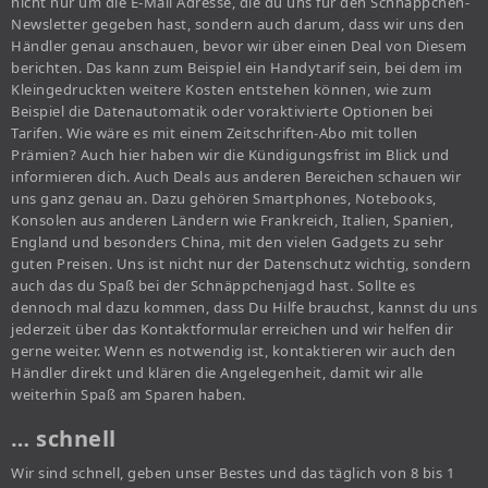
nicht nur um die E-Mail Adresse, die du uns für den Schnäppchen-
Newsletter gegeben hast, sondern auch darum, dass wir uns den
Händler genau anschauen, bevor wir über einen Deal von Diesem
berichten. Das kann zum Beispiel ein Handytarif sein, bei dem im
Kleingedruckten weitere Kosten entstehen können, wie zum
Beispiel die Datenautomatik oder voraktivierte Optionen bei
Tarifen. Wie wäre es mit einem Zeitschriften-Abo mit tollen
Prämien? Auch hier haben wir die Kündigungsfrist im Blick und
informieren dich. Auch Deals aus anderen Bereichen schauen wir
uns ganz genau an. Dazu gehören Smartphones, Notebooks,
Konsolen aus anderen Ländern wie Frankreich, Italien, Spanien,
England und besonders China, mit den vielen Gadgets zu sehr
guten Preisen. Uns ist nicht nur der Datenschutz wichtig, sondern
auch das du Spaß bei der Schnäppchenjagd hast. Sollte es
dennoch mal dazu kommen, dass Du Hilfe brauchst, kannst du uns
jederzeit über das Kontaktformular erreichen und wir helfen dir
gerne weiter. Wenn es notwendig ist, kontaktieren wir auch den
Händler direkt und klären die Angelegenheit, damit wir alle
weiterhin Spaß am Sparen haben.
… schnell
Wir sind schnell, geben unser Bestes und das täglich von 8 bis 1