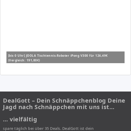
[bis 0 Uhr] JOOLA Tischtennis-Roboter iPong V300 für 126,49€
(Vergleich: 191,80€)
DealGott – Dein Schnäppchenblog Deine
Jagd nach Schnäppchen mit uns ist…
… vielfältig
spare täglich bei über 35 Deals. DealGott ist dein