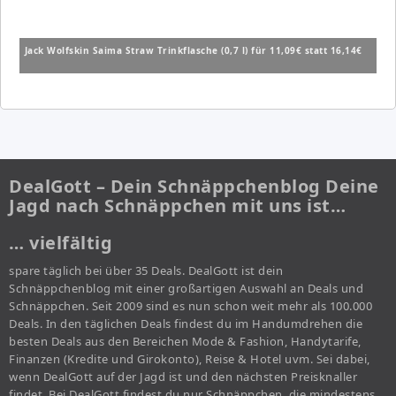
Jack Wolfskin Saima Straw Trinkflasche (0,7 l) für 11,09€ statt 16,14€
DealGott – Dein Schnäppchenblog Deine
Jagd nach Schnäppchen mit uns ist…
… vielfältig
spare täglich bei über 35 Deals. DealGott ist dein
Schnäppchenblog mit einer großartigen Auswahl an Deals und
Schnäppchen. Seit 2009 sind es nun schon weit mehr als 100.000
Deals. In den täglichen Deals findest du im Handumdrehen die
besten Deals aus den Bereichen Mode & Fashion, Handytarife,
Finanzen (Kredite und Girokonto), Reise & Hotel uvm. Sei dabei,
wenn DealGott auf der Jagd ist und den nächsten Preisknaller
findet. Bei DealGott findest du nur Schnäppchen, die mindestens