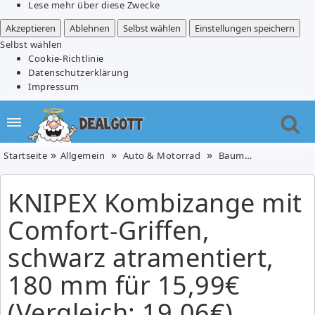
Lese mehr über diese Zwecke
Akzeptieren
Ablehnen
Selbst wählen
Einstellungen speichern
Selbst wählen
Cookie-Richtlinie
Datenschutzerklärung
Impressum
Startseite
Allgemein
Auto & Motorrad
Baumarkt
Baumar
KNIPEX Kombizange mit
Comfort-Griffen,
schwarz atramentiert,
180 mm für 15,99€
(Vergleich: 19,06€)