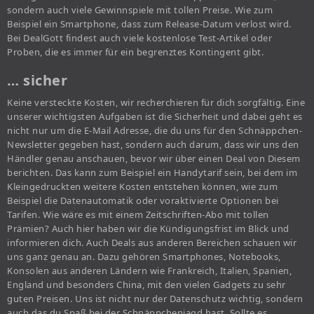
sondern auch viele Gewinnspiele mit tollen Preise. Wie zum
Beispiel ein Smartphone, dass zum Release-Datum verlost wird.
Bei DealGott findest auch viele kostenlose Test-Artikel oder
Proben, die es immer für ein begrenztes Kontingent gibt.
… sicher
Keine versteckte Kosten, wir recherchieren für dich sorgfältig. Eine
unserer wichtigsten Aufgaben ist die Sicherheit und dabei geht es
nicht nur um die E-Mail Adresse, die du uns für den Schnäppchen-
Newsletter gegeben hast, sondern auch darum, dass wir uns den
Händler genau anschauen, bevor wir über einen Deal von Diesem
berichten. Das kann zum Beispiel ein Handytarif sein, bei dem im
Kleingedruckten weitere Kosten entstehen können, wie zum
Beispiel die Datenautomatik oder voraktivierte Optionen bei
Tarifen. Wie wäre es mit einem Zeitschriften-Abo mit tollen
Prämien? Auch hier haben wir die Kündigungsfrist im Blick und
informieren dich. Auch Deals aus anderen Bereichen schauen wir
uns ganz genau an. Dazu gehören Smartphones, Notebooks,
Konsolen aus anderen Ländern wie Frankreich, Italien, Spanien,
England und besonders China, mit den vielen Gadgets zu sehr
guten Preisen. Uns ist nicht nur der Datenschutz wichtig, sondern
auch das du Spaß bei der Schnäppchenjagd hast. Sollte es