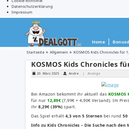
Cookie-Richtlinie
Datenschutzerklärung
Impressum
Home
Bonusd
Startseite
Allgemein
KOSMOS Kids Chronicles für 12
KOSMOS Kids Chronicles für 
20. März 2025
Andre
| Anzeige
Bei Amazon bekommt ihr aktuell das
KOSMOS Ki
für nur
12,89€
(7,99€ + 4,90€ Versand). Im Prei
ihr
8,29€ (39%)
spart.
Das Spiel erhält
4,3 von 5 Sternen
bei rund
50
Info zu Kids Chronicles – Die Suche nach den