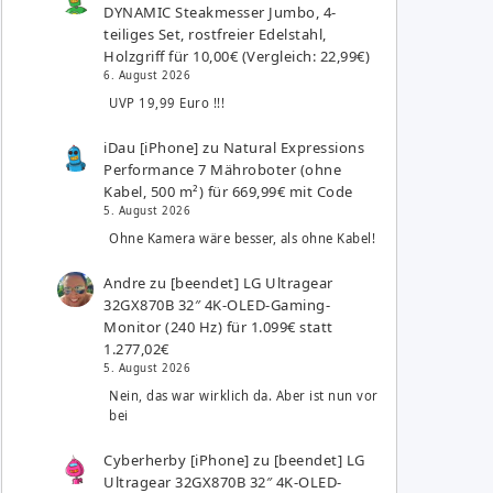
DYNAMIC Steakmesser Jumbo, 4-
teiliges Set, rostfreier Edelstahl,
Holzgriff für 10,00€ (Vergleich: 22,99€)
6. August 2026
UVP 19,99 Euro !!!
iDau [iPhone]
zu
Natural Expressions
Performance 7 Mähroboter (ohne
Kabel, 500 m²) für 669,99€ mit Code
5. August 2026
Ohne Kamera wäre besser, als ohne Kabel!
Andre
zu
[beendet] LG Ultragear
32GX870B 32″ 4K-OLED-Gaming-
Monitor (240 Hz) für 1.099€ statt
1.277,02€
5. August 2026
Nein, das war wirklich da. Aber ist nun vor
bei
Cyberherby [iPhone]
zu
[beendet] LG
Ultragear 32GX870B 32″ 4K-OLED-