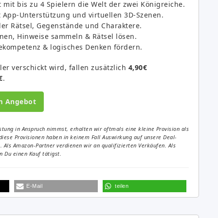
mit bis zu 4 Spielern die Welt der zwei Königreiche.
t App-Unterstützung und virtuellen 3D-Szenen.
ler Rätsel, Gegenstände und Charaktere.
en, Hinweise sammeln & Rätsel lösen.
ekompetenz & logisches Denken fördern.
er verschickt wird, fallen zusätzlich
4,90€
€
.
m Angebot
tung in Anspruch nimmst, erhalten wir oftmals eine kleine Provision als
diese Provisionen haben in keinem Fall Auswirkung auf unsere Deal-
Als Amazon-Partner verdienen wir an qualifizierten Verkäufen. Als
 Du einen Kauf tätigst.
E-Mail
teilen