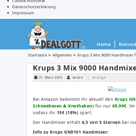
Cookie-Richtlinie
Datenschutzerklärung
Impressum
Home
Bonusd
Startseite
Allgemein
Krups 3 Mix 9000 Handmixer fü
Krups 3 Mix 9000 Handmixer
21. März 2025
Andre
| Anzeige
Bei Amazon bekommt ihr aktuell den
Krups GN9
Schneebesen & Knethaken)
für nur
69,99€
. Im
sodass ihr
15€ (18%)
spart.
Der Handmixer erhält
4,5 von 5 Sternen
bei r
Info zu Krups GN9101 Handmixer: