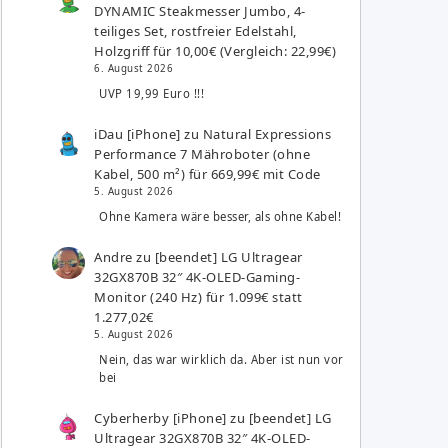
DYNAMIC Steakmesser Jumbo, 4-
teiliges Set, rostfreier Edelstahl,
Holzgriff für 10,00€ (Vergleich: 22,99€)
6. August 2026
UVP 19,99 Euro !!!
iDau [iPhone]
zu
Natural Expressions
Performance 7 Mähroboter (ohne
Kabel, 500 m²) für 669,99€ mit Code
5. August 2026
Ohne Kamera wäre besser, als ohne Kabel!
Andre
zu
[beendet] LG Ultragear
32GX870B 32″ 4K-OLED-Gaming-
Monitor (240 Hz) für 1.099€ statt
1.277,02€
5. August 2026
Nein, das war wirklich da. Aber ist nun vor
bei
Cyberherby [iPhone]
zu
[beendet] LG
Ultragear 32GX870B 32″ 4K-OLED-