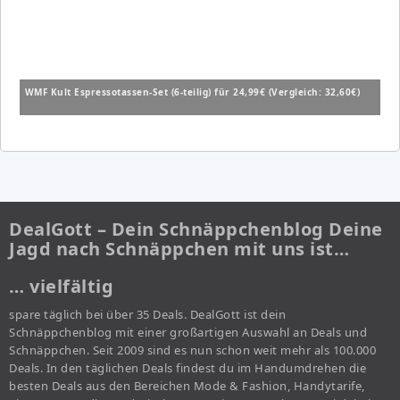
WMF Kult Espressotassen-Set (6-teilig) für 24,99€ (Vergleich: 32,60€)
DealGott – Dein Schnäppchenblog Deine
Jagd nach Schnäppchen mit uns ist…
… vielfältig
spare täglich bei über 35 Deals. DealGott ist dein
Schnäppchenblog mit einer großartigen Auswahl an Deals und
Schnäppchen. Seit 2009 sind es nun schon weit mehr als 100.000
Deals. In den täglichen Deals findest du im Handumdrehen die
besten Deals aus den Bereichen Mode & Fashion, Handytarife,