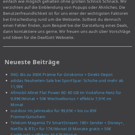
einfach wie möglich gehalten ohne großen Schnick Schnack. Wir
verzichten auf die Einblendung von Popups oder Ähnliches. Die
Benutzerfreundlichkeit ist für uns einer der wichtigsten Faktoren
bei Entscheidung rund um die Webseite. Solltest du dennoch
einen Fehler finden, zum Beispiel bei der Darstellung eines Deals,
dann kontaktiere uns gerne. Wir freuen uns auch über Vorschläge
und Ideen für die DealGott Webseite.
Neueste Beiträge
ING: Bis zu 300€ Prämie für Girokonto + Direkt-Depot
adidas Neuheiten-Sale bei SportSpar: Schuhe und mehr ab
11,99€
Allmobil Allnet Flat Power 60: 60 GB im Vodafone-Netz für
9,99€/Monat + 50€ Wechselbonus = effektiv 7,91€ im
Monat
outdoor im Jahresabo für 99,65€ + bis zu 85€
Prämie/Gutschein
Telekom Magenta TV SmartStream: 180+ Sender + Disney+,
Netflix & RTL+ für 17€/Monat (6 Monate gratis + 50€
Cashback) = effektiv 10,67€/Monat