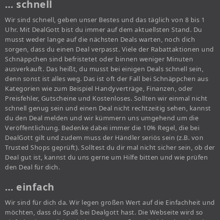
… schnell
Wir sind schnell, geben unser Bestes und das täglich von 8 bis 1
Uhr. Mit DealGott bist du immer auf dem aktuellsten Stand. Du
musst weder lange auf die nächsten Deals warten, noch dich
sorgen, dass du einen Deal verpasst. Viele der Rabattaktionen und
Schnäppchen sind befristetet oder binnen weniger Minuten
ausverkauft. Das heißt, du musst bei einigen Deals schnell sein,
denn sonst ist alles weg. Das ist oft der Fall bei Schnäppchen aus
Kategorien wie zum Beispiel Handyverträge, Finanzen, oder
Preisfehler, Gutscheine und Kostenloses. Sollten wir einmal nicht
schnell genug sein und einen Deal nicht rechtzeitig sehen, kannst
du den Deal melden und wir kümmern uns umgehend um die
Veröffentlichung. Bedenke dabei immer die 10% Regel, die bei
DealGott gilt und zudem muss der Händler seriös sein (z.B. von
Trusted Shops geprüft). Solltest du dir mal nicht sicher sein, ob der
Deal gut ist, kannst du uns gerne um Hilfe bitten und wie prüfen
den Deal für dich.
… einfach
Wir sind für dich da. Wir legen großen Wert auf die Einfachheit und
möchten, dass du Spaß bei Dealgott hast. Die Webseite wird so