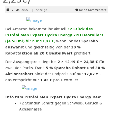
17. Mai 2025
| Anzeige
Keine Kommentare
Bei Amazon bekommt ihr aktuell
12 Stück des
L’Oréal Men Expert Hydra Energy 72H Deorollers
(je 50 ml)
für nur
17,07 €
,
wenn ihr das
Sparabo
auswählt
und gleichzeitig von der
30 %
Rabattaktion ab 20 € Bestellwert
profitiert.
Der Ausgangspreis liegt bei
2 × 12,19 € = 24,38 €
für
zwei 6er-Packs. Dank
5 % Sparabo-Rabatt
und
30 %
Aktionsrabatt
sinkt der Endpreis auf nur
17,07 €
–
das entspricht nur
1,42 €
pro Deoroller.
Info zum L’Oréal Men Expert Hydra Energy Deo:
72 Stunden Schutz gegen Schweiß, Geruch &
Achselnässe