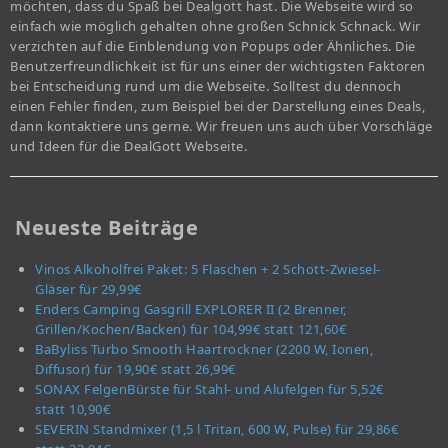
möchten, dass du Spaß bei Dealgott hast. Die Webseite wird so
einfach wie möglich gehalten ohne großen Schnick Schnack. Wir
verzichten auf die Einblendung von Popups oder Ähnliches. Die
Benutzerfreundlichkeit ist für uns einer der wichtigsten Faktoren
bei Entscheidung rund um die Webseite. Solltest du dennoch
einen Fehler finden, zum Beispiel bei der Darstellung eines Deals,
dann kontaktiere uns gerne. Wir freuen uns auch über Vorschläge
und Ideen für die DealGott Webseite.
Neueste Beiträge
Vinos Alkoholfrei Paket: 5 Flaschen + 2 Schott-Zwiesel-
Gläser für 29,99€
Enders Camping Gasgrill EXPLORER II (2 Brenner,
Grillen/Kochen/Backen) für 104,99€ statt 121,60€
BaByliss Turbo Smooth Haartrockner (2200 W, Ionen,
Diffusor) für 19,90€ statt 26,99€
SONAX FelgenBürste für Stahl- und Alufelgen für 5,52€
statt 10,90€
SEVERIN Standmixer (1,5 l Tritan, 600 W, Pulse) für 29,86€