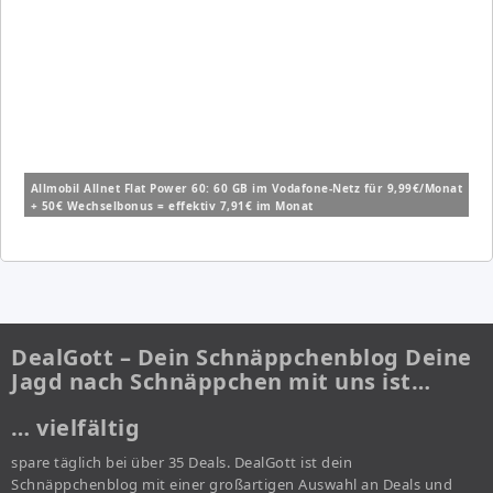
Allmobil Allnet Flat Power 60: 60 GB im Vodafone-Netz für 9,99€/Monat
+ 50€ Wechselbonus = effektiv 7,91€ im Monat
DealGott – Dein Schnäppchenblog Deine
Jagd nach Schnäppchen mit uns ist…
… vielfältig
spare täglich bei über 35 Deals. DealGott ist dein
Schnäppchenblog mit einer großartigen Auswahl an Deals und