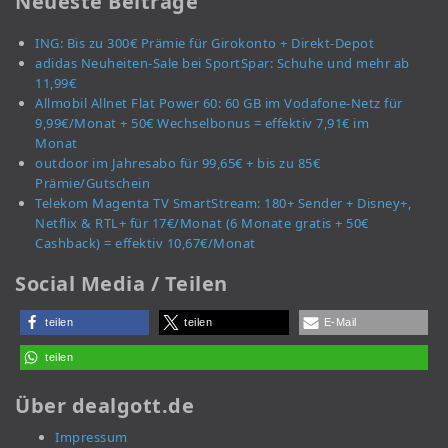
Neueste Beiträge
ING: Bis zu 300€ Prämie für Girokonto + Direkt-Depot
adidas Neuheiten-Sale bei SportSpar: Schuhe und mehr ab
11,99€
Allmobil Allnet Flat Power 60: 60 GB im Vodafone-Netz für
9,99€/Monat + 50€ Wechselbonus = effektiv 7,91€ im
Monat
outdoor im Jahresabo für 99,65€ + bis zu 85€
Prämie/Gutschein
Telekom Magenta TV SmartStream: 180+ Sender + Disney+,
Netflix & RTL+ für 17€/Monat (6 Monate gratis + 50€
Cashback) = effektiv 10,67€/Monat
Social Media / Teilen
teilen
teilen
E-Mail
teilen
Über dealgott.de
Impressum