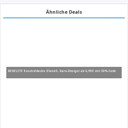
Ähnliche Deals
BEDELITE Kuscheldecke (Flanell, Karo-Design) ab 6,99€ mit 50%-Code