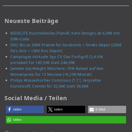
Neueste Beiträge
BEDELITE Kuscheldecke (Flanell, Karo-Design) ab 6,99€ mit
50%-Code
ING: Bis zu 300€ Prämie für Girokonto + Direkt-Depot (200€
fürs Giro + 100€ fürs Depot)
Campingaz Attitude 2go CV Gas-Tischgrill (2,4 kW,
portabel) für 185,59€ statt 246,99€
[wieder da] Weight Watchers: 75% Rabatt auf den
Monatspreis für 12 Monate (=6,25€/Monat)
Philips Wasserkocher Conscious (1,7 l, recycelter
Kunststoff, Creme) für 32,46€ statt 36,66€
Social Media / Teilen
teilen
teilen
E-Mail
teilen