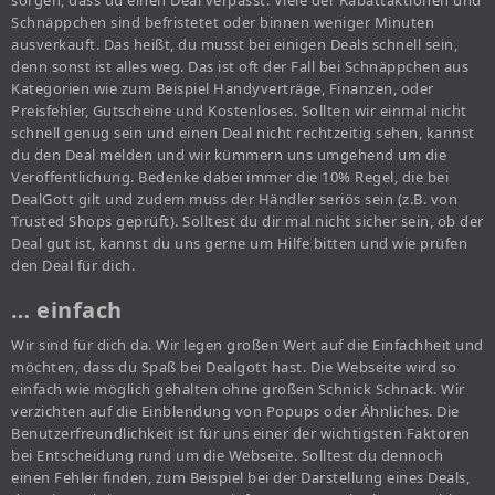
sorgen, dass du einen Deal verpasst. Viele der Rabattaktionen und
Schnäppchen sind befristetet oder binnen weniger Minuten
ausverkauft. Das heißt, du musst bei einigen Deals schnell sein,
denn sonst ist alles weg. Das ist oft der Fall bei Schnäppchen aus
Kategorien wie zum Beispiel Handyverträge, Finanzen, oder
Preisfehler, Gutscheine und Kostenloses. Sollten wir einmal nicht
schnell genug sein und einen Deal nicht rechtzeitig sehen, kannst
du den Deal melden und wir kümmern uns umgehend um die
Veröffentlichung. Bedenke dabei immer die 10% Regel, die bei
DealGott gilt und zudem muss der Händler seriös sein (z.B. von
Trusted Shops geprüft). Solltest du dir mal nicht sicher sein, ob der
Deal gut ist, kannst du uns gerne um Hilfe bitten und wie prüfen
den Deal für dich.
… einfach
Wir sind für dich da. Wir legen großen Wert auf die Einfachheit und
möchten, dass du Spaß bei Dealgott hast. Die Webseite wird so
einfach wie möglich gehalten ohne großen Schnick Schnack. Wir
verzichten auf die Einblendung von Popups oder Ähnliches. Die
Benutzerfreundlichkeit ist für uns einer der wichtigsten Faktoren
bei Entscheidung rund um die Webseite. Solltest du dennoch
einen Fehler finden, zum Beispiel bei der Darstellung eines Deals,