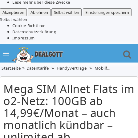
Lese mehr über diese Zwecke
Akzeptieren
Ablehnen
Selbst wählen
Einstellungen speichern
Selbst wählen
Cookie-Richtlinie
Datenschutzerklärung
Impressum
Startseite
Datentarife
Handyverträge
Mobilfunk
Mega SIM
Mega SIM Allnet Flats im
o2-Netz: 100GB ab
14,99€/Monat – auch
monatlich kündbar –
unlimited ab