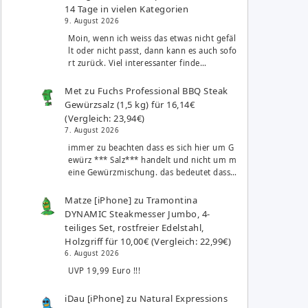
14 Tage in vielen Kategorien
9. August 2026
Moin, wenn ich weiss das etwas nicht gefäl
lt oder nicht passt, dann kann es auch sofo
rt zurück. Viel interessanter finde…
Met
zu
Fuchs Professional BBQ Steak
Gewürzsalz (1,5 kg) für 16,14€
(Vergleich: 23,94€)
7. August 2026
immer zu beachten dass es sich hier um G
ewürz *** Salz*** handelt und nicht um m
eine Gewürzmischung. das bedeutet dass…
Matze [iPhone]
zu
Tramontina
DYNAMIC Steakmesser Jumbo, 4-
teiliges Set, rostfreier Edelstahl,
Holzgriff für 10,00€ (Vergleich: 22,99€)
6. August 2026
UVP 19,99 Euro !!!
iDau [iPhone]
zu
Natural Expressions