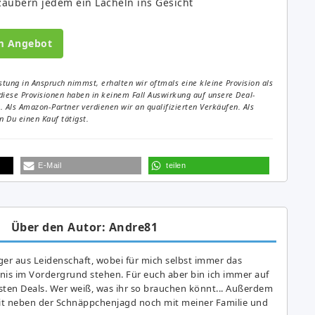
zaubern jedem ein Lächeln ins Gesicht
m Angebot
tung in Anspruch nimmst, erhalten wir oftmals eine kleine Provision als
diese Provisionen haben in keinem Fall Auswirkung auf unsere Deal-
Als Amazon-Partner verdienen wir an qualifizierten Verkäufen. Als
 Du einen Kauf tätigst.
E-Mail
teilen
Über den Autor: Andre81
er aus Leidenschaft, wobei für mich selbst immer das
is im Vordergrund stehen. Für euch aber bin ich immer auf
ten Deals. Wer weiß, was ihr so brauchen könnt... Außerdem
eit neben der Schnäppchenjagd noch mit meiner Familie und