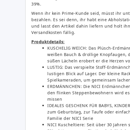
39%.
Wenn ihr kein Prime-Kunde seid, müsst ihr unt
bezahlen. Es sei denn, ihr habt eine Abholsta
und lasst den Artikel dahin liefern und holt i
Versandkosten fällig.
Produktdetails:
KUSCHELIG WEICH: Das Plüsch-Erdmännch
weißen Bauch & drollige Knopfaugen, d
süßen Lächeln erobert er die Herzen vo
LUSTIG: Das verspielte Stoff-Erdmännc
lustigen Blick auf Lager. Der kleine Ra
Spielkameraden, um gemeinsam lachen,
ERDMÄNNCHEN: Die NICI Erdmännchen s
den flinken Steppenbewohnern wird es 
missen
IDEALES GESCHENK FÜR BABYS, KINDER
zum Geburtstag, zur Taufe oder einfac
Familie der NICI Serie
NICI Kuscheltiere: Seit über 30 Jahren