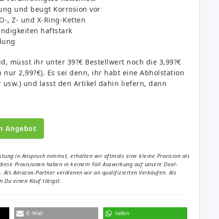
ung und beugt Korrosion vor
O-, Z- und X-Ring-Ketten
digkeiten haftstark
dung
, müsst ihr unter 39?€ Bestellwert noch die 3,99?€
ur 2,99?€). Es sei denn, ihr habt eine Abholstation
usw.) und lasst den Artikel dahin liefern, dann
m Angebot
tung in Anspruch nimmst, erhalten wir oftmals eine kleine Provision als
diese Provisionen haben in keinem Fall Auswirkung auf unsere Deal-
Als Amazon-Partner verdienen wir an qualifizierten Verkäufen. Als
 Du einen Kauf tätigst.
E-Mail
teilen