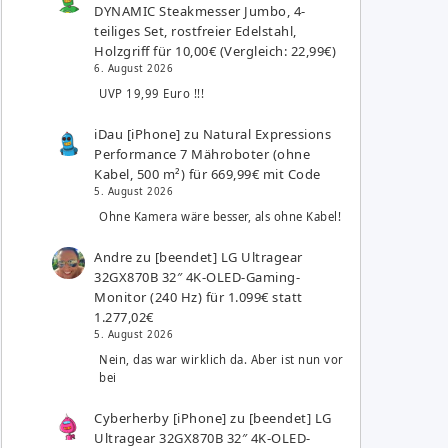
DYNAMIC Steakmesser Jumbo, 4-
teiliges Set, rostfreier Edelstahl,
Holzgriff für 10,00€ (Vergleich: 22,99€)
6. August 2026
UVP 19,99 Euro !!!
iDau [iPhone]
zu
Natural Expressions
Performance 7 Mähroboter (ohne
Kabel, 500 m²) für 669,99€ mit Code
5. August 2026
Ohne Kamera wäre besser, als ohne Kabel!
Andre
zu
[beendet] LG Ultragear
32GX870B 32″ 4K-OLED-Gaming-
Monitor (240 Hz) für 1.099€ statt
1.277,02€
5. August 2026
Nein, das war wirklich da. Aber ist nun vor
bei
Cyberherby [iPhone]
zu
[beendet] LG
Ultragear 32GX870B 32″ 4K-OLED-