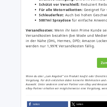
Schützt vor Verschleiß:
Reduziert Reib
Für alle Motorradketten:
Geeignet für 
Schleuderfest:
Auch bei hohen Geschwin
500?ml Spraydose
für einfache Anwen
Versandkosten:
Wenn ihr kein Prime Kunde seid
Versandkosten bezahlen (bei Mode und Medien n
in der Nähe (DHL, Hermes, DPD; Amazon Locker 
werden nur 1,99?€ Versandkosten fällig.
Zu
Wenn du über „zum Angebot“ ein Produkt kaufst oder Dienstleis
Vergütung. Für dich entstehen dabei keinerlei Mehrkosten und 
Auswahl. Unter anderem sind wir Partner von eBay und Amazon. 
eBay-Partner erhalten wir möglicherweise eine Vergütung, wenn
teilen
teilen