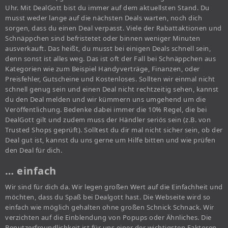
Uhr. Mit DealGott bist du immer auf dem aktuellsten Stand. Du
musst weder lange auf die nächsten Deals warten, noch dich
sorgen, dass du einen Deal verpasst. Viele der Rabattaktionen und
Schnäppchen sind befristetet oder binnen weniger Minuten
ausverkauft. Das heißt, du musst bei einigen Deals schnell sein,
denn sonst ist alles weg. Das ist oft der Fall bei Schnäppchen aus
Kategorien wie zum Beispiel Handyverträge, Finanzen, oder
Preisfehler, Gutscheine und Kostenloses. Sollten wir einmal nicht
schnell genug sein und einen Deal nicht rechtzeitig sehen, kannst
du den Deal melden und wir kümmern uns umgehend um die
Veröffentlichung. Bedenke dabei immer die 10% Regel, die bei
DealGott gilt und zudem muss der Händler seriös sein (z.B. von
Trusted Shops geprüft). Solltest du dir mal nicht sicher sein, ob der
Deal gut ist, kannst du uns gerne um Hilfe bitten und wie prüfen
den Deal für dich.
… einfach
Wir sind für dich da. Wir legen großen Wert auf die Einfachheit und
möchten, dass du Spaß bei Dealgott hast. Die Webseite wird so
einfach wie möglich gehalten ohne großen Schnick Schnack. Wir
verzichten auf die Einblendung von Popups oder Ähnliches. Die
Benutzerfreundlichkeit ist für uns einer der wichtigsten Faktoren