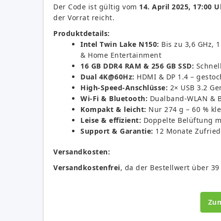
Der Code ist gültig vom
14. April 2025, 17:00 U
der Vorrat reicht.
Produktdetails:
Intel Twin Lake N150:
Bis zu 3,6 GHz, 1
& Home Entertainment
16 GB DDR4 RAM & 256 GB SSD:
Schnell
Dual 4K@60Hz:
HDMI & DP 1.4 – gestoc
High-Speed-Anschlüsse:
2× USB 3.2 Gen
Wi-Fi & Bluetooth:
Dualband-WLAN & BT 
Kompakt & leicht:
Nur 274 g – 60 % kle
Leise & effizient:
Doppelte Belüftung mi
Support & Garantie:
12 Monate Zufried
Versandkosten:
Versandkostenfrei
, da der Bestellwert über 39
Zu