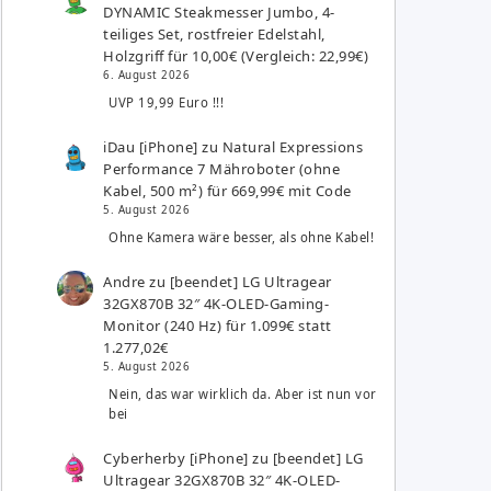
DYNAMIC Steakmesser Jumbo, 4-
teiliges Set, rostfreier Edelstahl,
Holzgriff für 10,00€ (Vergleich: 22,99€)
6. August 2026
UVP 19,99 Euro !!!
iDau [iPhone]
zu
Natural Expressions
Performance 7 Mähroboter (ohne
Kabel, 500 m²) für 669,99€ mit Code
5. August 2026
Ohne Kamera wäre besser, als ohne Kabel!
Andre
zu
[beendet] LG Ultragear
32GX870B 32″ 4K-OLED-Gaming-
Monitor (240 Hz) für 1.099€ statt
1.277,02€
5. August 2026
Nein, das war wirklich da. Aber ist nun vor
bei
Cyberherby [iPhone]
zu
[beendet] LG
Ultragear 32GX870B 32″ 4K-OLED-