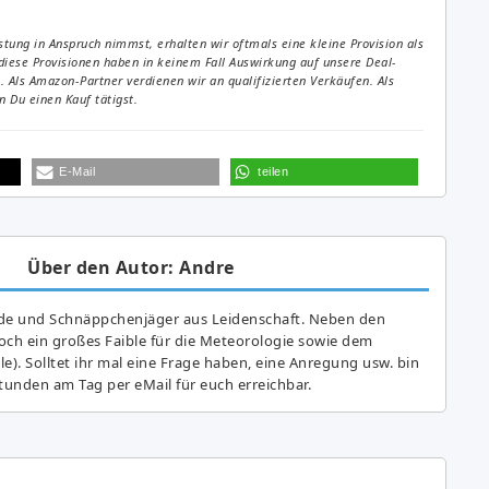
tung in Anspruch nimmst, erhalten wir oftmals eine kleine Provision als
diese Provisionen haben in keinem Fall Auswirkung auf unsere Deal-
Als Amazon-Partner verdienen wir an qualifizierten Verkäufen. Als
 Du einen Kauf tätigst.
E-Mail
teilen
Über den Autor: Andre
de und Schnäppchenjäger aus Leidenschaft. Neben den
ch ein großes Fai­ble für die Meteorologie sowie dem
e). Solltet ihr mal eine Frage haben, eine Anregung usw. bin
tunden am Tag per eMail für euch erreichbar.