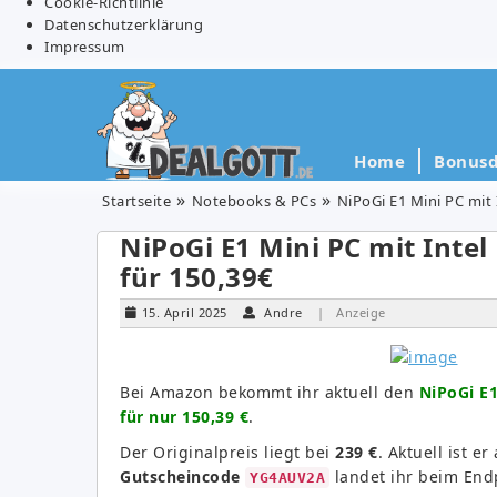
Cookie-Richtlinie
Datenschutzerklärung
Impressum
Home
Bonusd
Startseite
Notebooks & PCs
NiPoGi E1 Mini PC mit
NiPoGi E1 Mini PC mit Inte
für 150,39€
15. April 2025
Andre
| Anzeige
Bei Amazon bekommt ihr aktuell den
NiPoGi E1
für nur 150,39 €
.
Der Originalpreis liegt bei
239 €
. Aktuell ist er
Gutscheincode
landet ihr beim End
YG4AUV2A