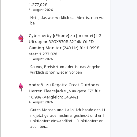
1.277,02€
5. August 2026
Nein, das war wirklich da. Aber ist nun vor
bei
Cyberherby [iPhone]
zu
[beendet] LG
Ultragear 32GX870B 32″ 4K-OLED-
Gaming-Monitor (240 Hz) für 1.099€
statt 1.277,02€
5. August 2026
Servus, Preisirrtum oder ist das Angebot
wirklich schon wieder vorbei?
Andre81
zu
Regatta Great Outdoors
Herren Fleecejacke „Navigate FZ“ für
16,98€ (Vergleich: 34,94€)
4. August 2026
Guten Morgen und Hallo! Ich habde den Li
nk jetzt gerade nochmal gecheckt und er f
unktioniert einwandfrei... Funktioniert er
auch bei…