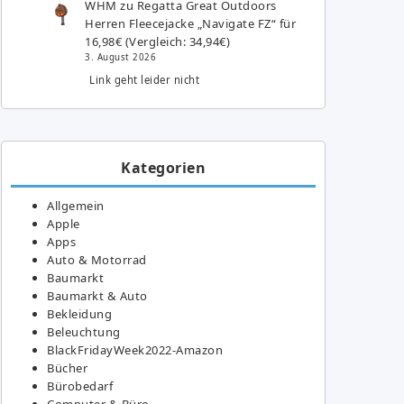
WHM
zu
Regatta Great Outdoors
Herren Fleecejacke „Navigate FZ“ für
16,98€ (Vergleich: 34,94€)
3. August 2026
Link geht leider nicht
Kategorien
Allgemein
Apple
Apps
Auto & Motorrad
Baumarkt
Baumarkt & Auto
Bekleidung
Beleuchtung
BlackFridayWeek2022-Amazon
Bücher
Bürobedarf
Computer & Büro