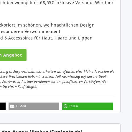
eich bei wenigstens 68,55€ inklusive Versand. Wer hier
koriert im schönen, weihnachtlichen Design
n besonderen Verwöhnmoment.
d 6 Accessoires für Haut, Haare und Lippen
m Angebot
tung in Anspruch nimmst, erhalten wir oftmals eine kleine Provision als
diese Provisionen haben in keinem Fall Auswirkung auf unsere Deal-
Als Amazon-Partner verdienen wir an qualifizierten Verkäufen. Als
 Du einen Kauf tätigst.
E-Mail
teilen
 den Autor: Markus (Dealgott.de)