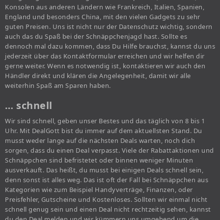
Konsolen aus anderen Ländern wie Frankreich, Italien, Spanien,
England und besonders China, mit den vielen Gadgets zu sehr
guten Preisen. Uns ist nicht nur der Datenschutz wichtig, sondern
auch das du Spaß bei der Schnäppchenjagd hast. Sollte es
dennoch mal dazu kommen, dass Du Hilfe brauchst, kannst du uns
jederzeit über das Kontaktformular erreichen und wir helfen dir
gerne weiter. Wenn es notwendig ist, kontaktieren wir auch den
Händler direkt und klären die Angelegenheit, damit wir alle
weiterhin Spaß am Sparen haben.
… schnell
Wir sind schnell, geben unser Bestes und das täglich von 8 bis 1
Uhr. Mit DealGott bist du immer auf dem aktuellsten Stand. Du
musst weder lange auf die nächsten Deals warten, noch dich
sorgen, dass du einen Deal verpasst. Viele der Rabattaktionen und
Schnäppchen sind befristetet oder binnen weniger Minuten
ausverkauft. Das heißt, du musst bei einigen Deals schnell sein,
denn sonst ist alles weg. Das ist oft der Fall bei Schnäppchen aus
Kategorien wie zum Beispiel Handyverträge, Finanzen, oder
Preisfehler, Gutscheine und Kostenloses. Sollten wir einmal nicht
schnell genug sein und einen Deal nicht rechtzeitig sehen, kannst
du den Deal melden und wir kümmern uns umgehend um die