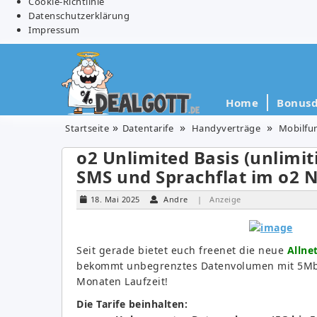
Cookie-Richtlinie
Datenschutzerklärung
Impressum
Home
Bonusd
Startseite
Datentarife
Handyverträge
Mobilfu
o2 Unlimited Basis (unlimit
SMS und Sprachflat im o2 
18. Mai 2025
Andre
| Anzeige
Seit gerade bietet euch freenet die neue
Allne
bekommt unbegrenztes Datenvolumen mit 5Mbit
Monaten Laufzeit!
Die Tarife beinhalten: