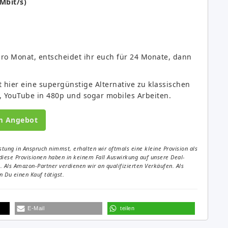
Mbit/s)
pro Monat, entscheidet ihr euch für 24 Monate, dann
ier eine supergünstige Alternative zu klassischen
p, YouTube in 480p und sogar mobiles Arbeiten.
m Angebot
tung in Anspruch nimmst, erhalten wir oftmals eine kleine Provision als
diese Provisionen haben in keinem Fall Auswirkung auf unsere Deal-
Als Amazon-Partner verdienen wir an qualifizierten Verkäufen. Als
 Du einen Kauf tätigst.
E-Mail
teilen