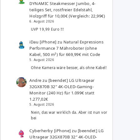
DYNAMIC Steakmesser Jumbo, 4-
teiliges Set, rostfreier Edelstahl,
Holzgriff für 10,00€ (Vergleich: 22,99€)
6. August 2026
UVP 19,99 Euro !!!
iDau [iPhone]
zu
Natural Expressions
Performance 7 Mähroboter (ohne
Kabel, 500 m²) für 669,99€ mit Code
5. August 2026
Ohne Kamera wäre besser, als ohne Kabel!
Andre
zu
[beendet] LG Ultragear
32GX870B 32″ 4K-OLED-Gaming-
Monitor (240 Hz) für 1.099€ statt
1.277,02€
5. August 2026
Nein, das war wirklich da. Aber ist nun vor
bei
Cyberherby [iPhone]
zu
[beendet] LG
Ultragear 32GX870B 32″ 4K-OLED-