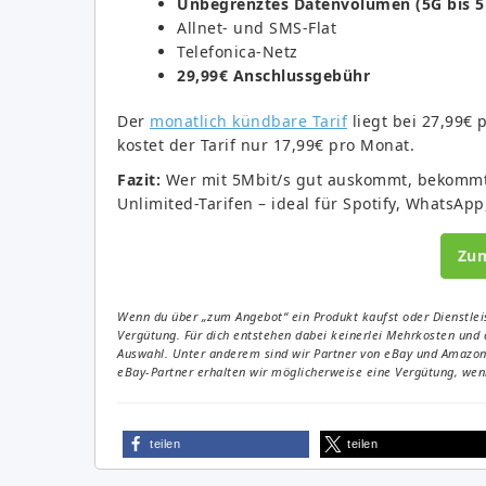
Unbegrenztes Datenvolumen (5G bis 5
Allnet- und SMS-Flat
Telefonica-Netz
29,99€ Anschlussgebühr
Der
monatlich kündbare Tarif
liegt bei 27,99€ 
kostet der Tarif nur 17,99€ pro Monat.
Fazit:
Wer mit 5Mbit/s gut auskommt, bekommt h
Unlimited-Tarifen – ideal für Spotify, WhatsAp
Zu
Wenn du über „zum Angebot“ ein Produkt kaufst oder Dienstleis
Vergütung. Für dich entstehen dabei keinerlei Mehrkosten und 
Auswahl. Unter anderem sind wir Partner von eBay und Amazon. 
eBay-Partner erhalten wir möglicherweise eine Vergütung, wenn
teilen
teilen